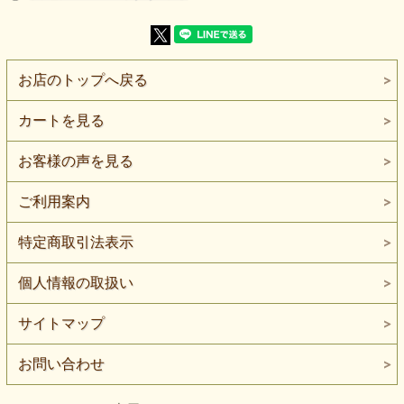
全14色展開が揃っており、色違いでの展開や配色提案もしや
すいシリーズ。
価格を抑えたため、試作・小ロット・販売作品にも使いやす
くなっています。
お店のトップへ戻る
【よくある質問】
Q. 家庭用ミシンでも縫えますか？
カートを見る
A. はい。直線縫い中心であれば家庭用ミシンで縫製可能で
す。薄手のため、縫い始めは当て布があると安定します。
お客様の声を見る
Q. ロックミシンは必要ですか？
A. 必須ではありません。ほつれにくい組織ですが、ロック
ミシンがあると端処理がきれいに仕上がります。
ご利用案内
Q. どんな使い方がおすすめですか？
特定商取引法表示
A. ブラウス、ワンピース、衣装の重ね使い、トリミング、
部分使いに向いています。透け感を活かしたデザインがおす
すめです。
個人情報の取扱い
サイトマップ
お問い合わせ
2mまで対応