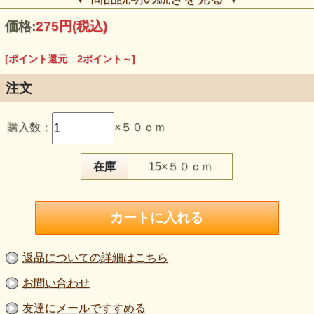
価格:
275円
(税込)
[ポイント還元 2ポイント～]
注文
【品 番】la824
【商品名】ラッセルレース グレイ
購入数：
×５０ｃｍ
【価 格】250円＋消費税（50cm単位）
【素 材】ポリエステル：100％
【生地幅】110cm
【販売単位】50cm単位になります。
在庫
15×５０ｃｍ
【生地の厚さ】やや薄い〜薄い
【生地の伸び】伸びません
【ボタン参考】直径2cm（柄比較用）
細かな花柄が連なる、繊細で上品なラッセルレース。
グレイは主張しすぎず、重ねた色や形をきれいに引き立てる
万能色です。
返品についての詳細はこちら
薄手で軽く、透け感を活かしたレイヤードに向いた質感。
ワンピースやブラウスの部分使い、袖・ヨーク・裾の切替、
お問い合わせ
衣装やフォーマル寄りのアクセントにも取り入れやすい一枚
です。
友達にメールですすめる