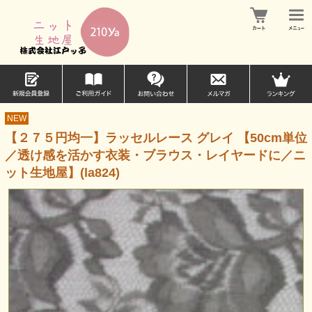
NEW
【２７５円均一】ラッセルレース グレイ 【50cm単位
／透け感を活かす衣装・ブラウス・レイヤードに／ニ
ット生地屋】(la824)