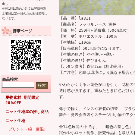
出し
午後1時以降のご注文は翌日発送
水曜日は定休日のため翌日出荷に
【品 番】la811
なります。
【商品名】ラッセルレース 黄色
【価 格】250円＋消費税（50cm単位）
携帯ページ
【素 材】ポリエステル：100％
【生地幅】110cm
【販売単位】50cm単位になります。
【生地の厚さ】やや薄い〜薄い
【生地の伸び】伸びません
【ボタン参考】直径2cm（柄比較用）
【ご注意】色味は環境により異なる場合が
商品検索
やわらかく明るい黄色が目を引く、花柄の
透け感が強すぎず、重ねたときに色だけが
す。
夏物素材 期間限定
20％OFF
薄手で軽く、ドレスや衣装の切替、 ブラ
ニット生地屋の推し商品
舞台・発表会衣装やステージ用小物のアク
ニット生地
全14色展開の中では、 「暗色の差し色
プリント（綿・麻混）
試作や小ロット制作、販売作品にも取り入