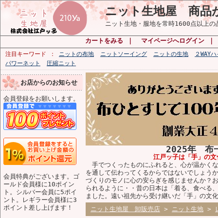
ニット生地屋 商品
ニット生地・服地を常時1600点以上
カートをみる
｜
マイページへログイン
注目キーワード
ニットの布地
ニットソーイング
ニットの生地
２WAY
パワーネット
圧縮ニット
お店からのお知らせ
会員登録をお願いします。
2025年 
江戸ッ子は「手」の文
手でつくったものにふれると、心が温かくな
を通して伝わってくるからではないでしょう
会員特典がございます。ゴ
づくりのモノに心の安らぎを感じませんか？
ールド会員様に10ポイン
られるように・・昔の日本は「着る、食べる
ト。シルバー会員に5ポイ
ました。遠い祖先から受け継いだ「手」の文
ント。レギラー会員様に3
ポイント差し上げます！
ニット生地屋 卸販売店
>
ニット生地
>