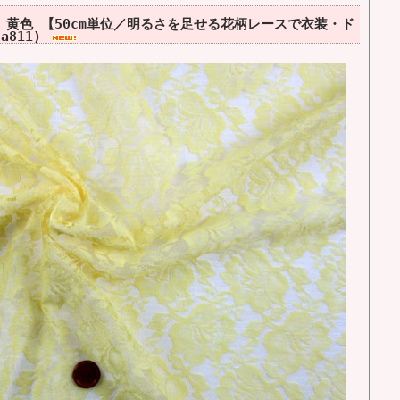
黄色 【50cm単位／明るさを足せる花柄レースで衣装・ド
a811)