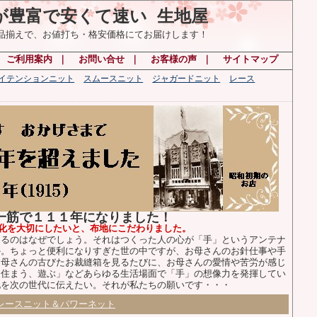
が豊富で安くて速い 生地屋
の品揃えで、お値打ち・格安価格にてお届けします！
｜
ご利用案内
｜
お問い合せ
｜
お客様の声
｜
サイトマップ
ハイテンションニット
スムースニット
ジャガードニット
レース
布一筋で１１１年になりました！
化を大切にしたいと、布地にこだわりました。
るのはなぜでしょう。それはつくった人の心が「手」というアンテナ
か。ちょっと便利になりすぎた世の中ですが、お母さんのお針仕事や手
お母さんの古びたお裁縫箱を見るたびに、お母さんの愛情や苦労が感じ
、住まう、遊ぶ」などあらゆる生活場面で「手」の想像力を発揮してい
化を次の世代に伝えたい。それが私たちの願いです・・・
レースニット＆パワーネット