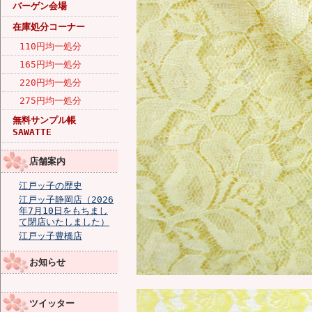
バーゲン会場
在庫処分コーナー
110円均一処分
165円均一処分
220円均一処分
275円均一処分
無料サンプル帳
SAWATTE
店舗案内
江戸ッ子の歴史
江戸ッ子静岡店（2026
年7月10日をもちまし
て閉店いたしました）
江戸ッ子豊橋店
お知らせ
ツイッター