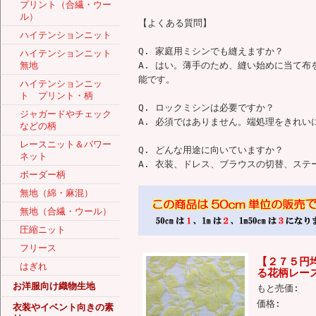
プリント（合繊・ウー
ル）
【よくある質問】
ハイテンションニット
Q. 家庭用ミシンでも縫えますか？
ハイテンションニット
無地
A. はい。薄手のため、縫い始めに当て
能です。
ハイテンションニッ
ト プリント・柄
Q. ロックミシンは必要ですか？
ジャガードやチェック
A. 必須ではありません。端処理をきれ
などの柄
レースニット＆パワー
Q. どんな用途に向いていますか？
ネット
A. 衣装、ドレス、ブラウスの切替、ス
ボーダー柄
無地（綿・麻混）
無地（合繊・ウール）
圧縮ニット
フリース
【２７５円均
はぎれ
る花柄レース
お洋服向け織物生地
もと売価:
価格:
衣装やイベント向きの素