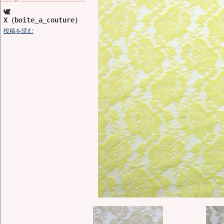
🕊️
X（boite_a_couture）
投稿を読む