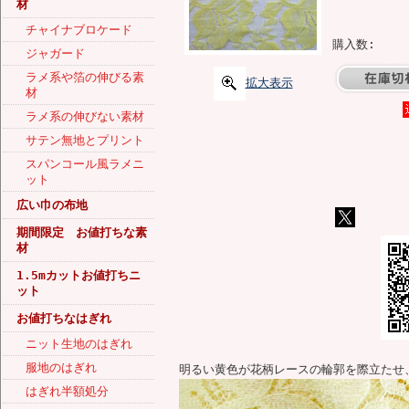
材
チャイナブロケード
購入数:
ジャガード
ラメ系や箔の伸びる素
拡大表示
材
ラメ系の伸びない素材
サテン無地とプリント
スパンコール風ラメニ
ット
広い巾の布地
期間限定 お値打ちな素
材
1.5mカットお値打ちニ
ット
お値打ちなはぎれ
ニット生地のはぎれ
服地のはぎれ
明るい黄色が花柄レースの輪郭を際立たせ
はぎれ半額処分