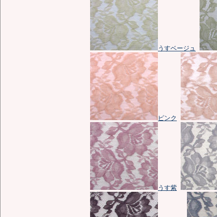
うすベージュ
ピンク
うす紫