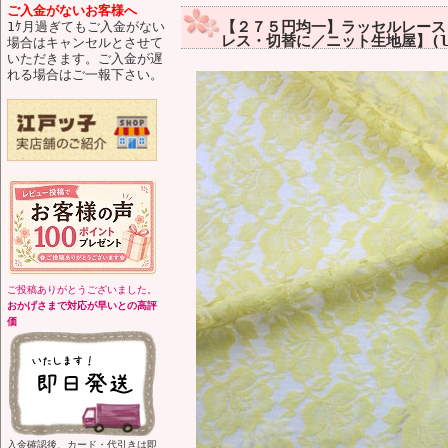
ご入金がないお客様へ
【２７５円均一】ラッセルレース 
1ｹ月過ぎてもご入金がない
レス・切替に／ニット生地屋】(l
場合はキャンセルとさせて
いただきます。ご入金が遅
れる場合はご一報下さい。
ご投稿ありがとうございました。
おかげさまで対応が早いとの高評
価
入金確認後、カード・代引きは即