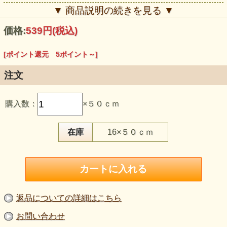
▼ 商品説明の続きを見る ▼
価格:
539円
(税込)
[ポイント還元 5ポイント～]
注文
購入数：
×５０ｃｍ
この生地のおすすめポイント
・細かなネットの上へ、葉や花を思わせる縦長のモチーフを
在庫
16×５０ｃｍ
重ねたラッセルレースです。
・柄部分にはベロアのような毛足があり、触れて分かる立体
感があります。
・柄の間からネットが透けるため、肉厚な表情がありながら
重く見えすぎません。
・濃紺の上品さがあり、ドレスや舞台衣装でも甘さを抑えや
すい柄です。
・広い面への重ね使いから、袖、ヨーク、小物やペット服の
返品についての詳細はこちら
装飾まで応用できます。
お問い合わせ
【品 番】la706