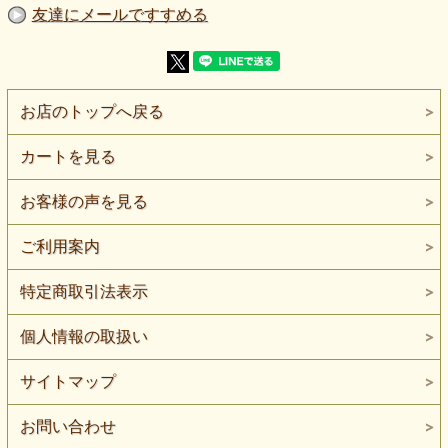
【商品名】ラッセルレース生地 ベロア調リーフ花柄 紺《値
友達にメールですすめる
下げ》
【価 格】490円＋消費税
【割引率】30％OFF
【素 材】ポリエステル：50％ レーヨン：50％
【生地幅】110cm
【販売単位】50cm単位になります。
お店のトップへ戻る
【生地の厚さ】普通～やや厚い
【生地の伸び】伸びない
【ボタンの大きさ】比較用ボタン直径：約2cm
カートを見る
【種 類】本品はニット生地ではありません
細かなネット地へ、葉や花を思わせる縦長のモチーフを連続
お客様の声を見る
させたラッセルレース生地です。
柄の方向が読み取りやすく、透ける余白と立体的な模様が交
互に現れます。
ご利用案内
濃紺の水面から、細長い葉と花がいくつも立ち上がっている
ような柄です。
特定商取引法表示
毛足へ光が触れるたび、夜の植物園で葉脈だけが静かに浮か
ぶような陰影が生まれます。
個人情報の取扱い
柄部分には、ベロアを思わせる短い毛足があります。
平らなレースとは異なり、触れたときにも模様のふくらみや
サイトマップ
密度を感じられるタイプです。
色は、黒に近い陰影を含む深い紺です。
お問い合わせ
光の方向によって、青みのある濃紺、チャコールに近い色、