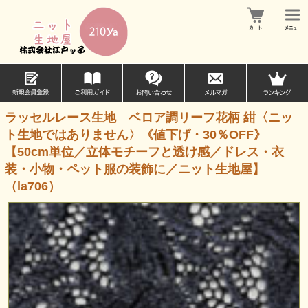
ラッセルレース生地 ベロア調リーフ花柄 紺〈ニッ
ト生地ではありません〉《値下げ・30％OFF》
【50cm単位／立体モチーフと透け感／ドレス・衣
装・小物・ペット服の装飾に／ニット生地屋】
（la706）