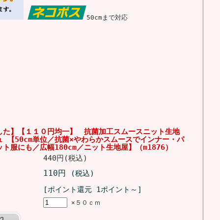
50cmまで対応
した】【１１０円均一】 抗菌加工スムースニット生地
 【50cm単位／抗菌×やわらかスムースでインナー・パ
ト服にも／広幅180cm／ニット生地屋】（m1876）
440円(税込)
110円
(税込)
[ポイント還元 1ポイント～]
×５０ｃｍ