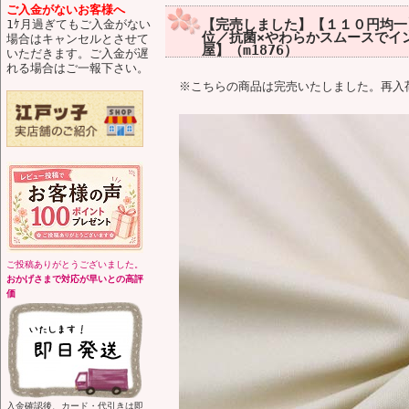
ご入金がないお客様へ
【完売しました】【１１０円均一】
1ｹ月過ぎてもご入金がない
位／抗菌×やわらかスムースでイン
場合はキャンセルとさせて
屋】（m1876）
いただきます。ご入金が遅
れる場合はご一報下さい。
※こちらの商品は完売いたしました。再入
ご投稿ありがとうございました。
おかげさまで対応が早いとの高評
価
入金確認後、カード・代引きは即