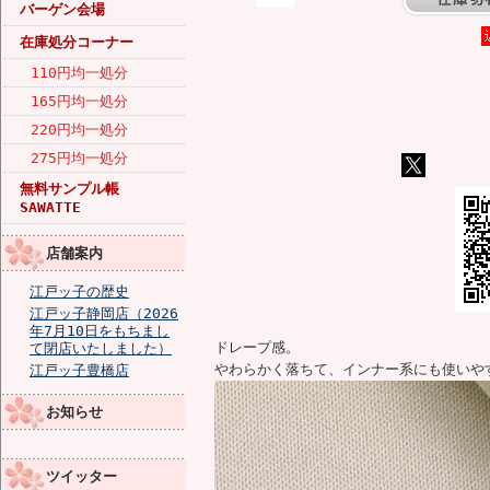
バーゲン会場
在庫処分コーナー
110円均一処分
165円均一処分
220円均一処分
275円均一処分
無料サンプル帳
SAWATTE
店舗案内
江戸ッ子の歴史
江戸ッ子静岡店（2026
年7月10日をもちまし
ドレープ感。
て閉店いたしました）
やわらかく落ちて、インナー系にも使いや
江戸ッ子豊橋店
お知らせ
ツイッター