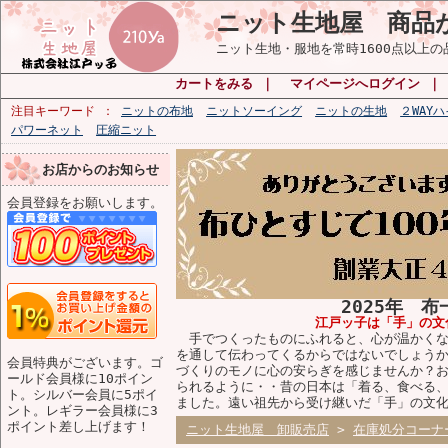
ニット生地屋 商品
ニット生地・服地を常時1600点以上
カートをみる
｜
マイページへログイン
注目キーワード
ニットの布地
ニットソーイング
ニットの生地
２WAY
パワーネット
圧縮ニット
お店からのお知らせ
会員登録をお願いします。
2025年 
江戸ッ子は「手」の文
手でつくったものにふれると、心が温かくな
を通して伝わってくるからではないでしょう
会員特典がございます。ゴ
づくりのモノに心の安らぎを感じませんか？
ールド会員様に10ポイン
られるように・・昔の日本は「着る、食べる
ト。シルバー会員に5ポイ
ました。遠い祖先から受け継いだ「手」の文
ント。レギラー会員様に3
ポイント差し上げます！
ニット生地屋 卸販売店
>
在庫処分コーナ