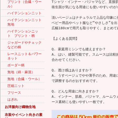
プリント（合繊・ウー
Tシャツ・インナー・パジャマなど、直接
ル）
衛生面が気になる用途にも使いやすいのが
ハイテンションニット
淡いベージュはナチュラルで上品な印象に
ハイテンションニット
ベビー用品やペット服など“やさしさ”を出
無地
広幅180cmで用尺も取りやすく、まとめ
ハイテンションニッ
ト プリント・柄
【よくある質問】
ジャガードやチェック
などの柄
Q. 家庭用ミシンでも縫えますか？
レースニット＆パワー
A. はい、縫製可能です。スムースは比較
ネット
合わせてください。
ボーダー柄
Q. 透け感はありますか？
無地（綿・麻混）
A. うすベージュでやや薄手のため、用
無地（合繊・ウール）
で調整するのがおすすめです。
圧縮ニット
Q. どんな用途に向きますか？
フリース
A. インナー、肌着、パジャマ、ルーム
はぎれ
ース素材にも使いやすい一枚です。
お洋服向け織物生地
衣装やイベント向きの素