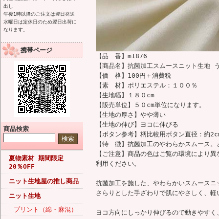
出し
午後1時以降のご注文は翌日発送
水曜日は定休日のため翌日出荷に
なります。
携帯ページ
【品 番】m1876
【商品名】抗菌加工スムースニット生地 
【価 格】100円＋消費税
【素 材】ポリエステル：１００％
【生地幅】１８０cm
【販売単位】５０cm単位になります。
【生地の厚さ】やや薄い
【生地の伸び】ヨコに伸びる
商品検索
【ボタン参考】柄比較用ボタン直径：約2c
【特 徴】抗菌加工のやわらかスムース。
【ご注意】商品の色はご覧の環境により異
夏物素材 期間限定
利用ください。
20％OFF
ニット生地屋の推し商品
抗菌加工を施した、やわらかいスムースニ
さらりとした手ざわりで肌にやさしく、軽
ニット生地
プリント（綿・麻混）
ヨコ方向にしっかり伸びるので動きやすく