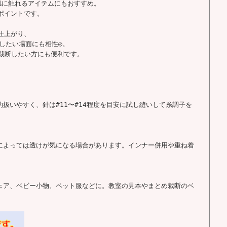
肌に触れるアイテムにもおすすめ。
ポイントです。
仕上がり、
したい場面にも相性◎。
て裁断したい方にも便利です。
的扱いやすく、針は#11〜#14程度を目安に試し縫いして糸調子を
途によっては透けが気になる場合があります。インナー併用や重ね着
ウェア、ベビー小物、ペット服などに。教室の見本やまとめ裁断のベ