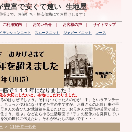
が豊富で安くて速い 生地屋
の品揃えで、お値打ち・格安価格にてお届けします！
｜
ご利用案内
｜
お問い合せ
｜
お客様の声
｜
サイトマップ
ハイテンションニット
スムースニット
ジャガードニット
レース
布一筋で１１１年になりました！
化を大切にしたいと、布地にこだわりました。
るのはなぜでしょう。それはつくった人の心が「手」というアンテナ
か。ちょっと便利になりすぎた世の中ですが、お母さんのお針仕事や手
お母さんの古びたお裁縫箱を見るたびに、お母さんの愛情や苦労が感じ
、住まう、遊ぶ」などあらゆる生活場面で「手」の想像力を発揮してい
化を次の世代に伝えたい。それが私たちの願いです・・・
ー
>
110円均一処分