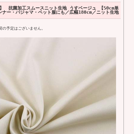
 抗菌加工スムースニット生地 うすベージュ 【50cm単
ナー・パジャマ・ペット服にも／広幅180cm／ニット生地
荷の予定はございません。