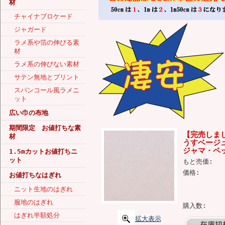
材
チャイナブロケード
ジャガード
ラメ系や箔の伸びる素
材
ラメ系の伸びない素材
サテン無地とプリント
スパンコール風ラメニ
ット
広い巾の布地
期間限定 お値打ちな素
【完売しま
材
うすベージュ
ジャマ・ペッ
1.5mカットお値打ちニ
ット
もと売価:
価格:
お値打ちなはぎれ
ニット生地のはぎれ
服地のはぎれ
購入数:
はぎれ半額処分
拡大表示