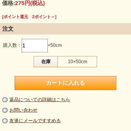
価格:
275円
(税込)
[ポイント還元 2ポイント～]
注文
この生地のおすすめポイント
購入数：
×50cm
・装飾のない黒無地で、型紙や切り替え、シルエットを生か
しやすい生地です。
・普通地の肉感があり、ワンピースやスカートなど幅広い服
へご検討いただけます。
在庫
10×50cm
・伸びがあり、日常の動きになじむ服づくりに向いていま
す。
・165cm巾で、面積のある服や複数パーツの裁断にも使いや
すい規格です。
・均一価格の黒無地として、試作から販売作品、衣装制作ま
で取り入れられます。
【品 番】m2192
返品についての詳細はこちら
【商品名】ブラックニット生地
【価 格】250円＋消費税
お問い合わせ
【素 材】ポリエステル：60％、レーヨン：40％
【生地幅】165cm巾
友達にメールですすめる
【販売単位】50cm単位になります。
【生地の厚さ】普通地