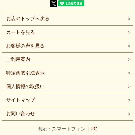
【生地の伸び】伸びます
【表 面】なめらかに見える、装飾のない黒無地です
ポリエステルとレーヨンを組み合わせたブラックニットで
お店のトップへ戻る
す。
普通地の肉感と伸びがあり、ワンピース、チュニック、スカ
ートなど、日常着から衣装まで幅広くご検討いただけます。
カートを見る
表面は装飾のない黒無地で、比較的なめらかに見えます。
柄や強い編み模様がないため、生地そのものより、服の形、
お客様の声を見る
切り替え、ドレープ、装飾を主役にしやすいタイプです。
色は黒です。
ご利用案内
同じ黒でも、照明や画面、光の当たり方によって、濃さや赤
み、青み、表面の見え方が異なる場合があります。
特定商取引法表示
照明が落ちた舞台に、輪郭だけが静かに浮かび上がるような
黒です。
個人情報の取扱い
遠目ではシンプルな無地としてまとまり、布を寄せたり折っ
たりすると陰影によって形が見えてきます。
サイトマップ
厚みは普通地です。
ワンピース、チュニック、プルオーバー、スカート、セット
アップ、レイヤード服、通勤服、舞台衣装などに向いていま
お問い合わせ
す。
ワンピースでは、Iライン、Aライン、切り替え型、適度なフ
表示：スマートフォン｜
PC
レアを入れた形などにご検討いただけます。