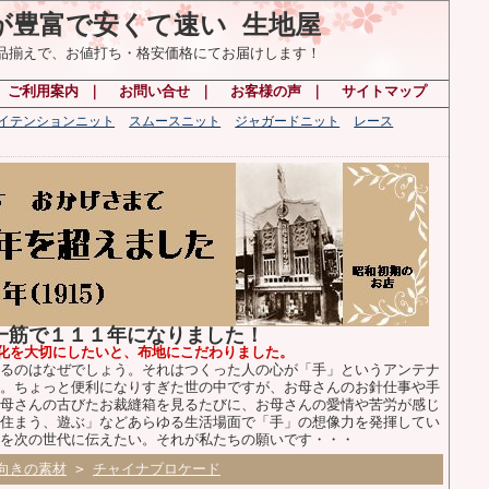
が豊富で安くて速い 生地屋
の品揃えで、お値打ち・格安価格にてお届けします！
ご利用案内
｜
お問い合せ
｜
お客様の声
｜
サイトマップ
ハイテンションニット
スムースニット
ジャガードニット
レース
布一筋で１１１年になりました！
化を大切にしたいと、布地にこだわりました。
るのはなぜでしょう。それはつくった人の心が「手」というアンテナ
。ちょっと便利になりすぎた世の中ですが、お母さんのお針仕事や手
母さんの古びたお裁縫箱を見るたびに、お母さんの愛情や苦労が感じ
住まう、遊ぶ」などあらゆる生活場面で「手」の想像力を発揮してい
を次の世代に伝えたい。それが私たちの願いです・・・
向きの素材
>
チャイナブロケード