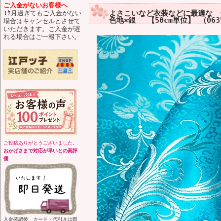
ご入金がないお客様へ
よさこいなど衣装などに最適な 
1ｹ月過ぎてもご入金がない
色地×銀 【50cm単位】 （063
場合はキャンセルとさせて
いただきます。ご入金が遅
れる場合はご一報下さい。
ご投稿ありがとうございました。
おかげさまで対応が早いとの高評
価
入金確認後、カード・代引きは即