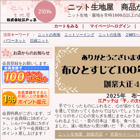
ニット生地屋 商品
ニット生地・服地を常時1600点以上
カートをみる
｜
マイページへログイン
｜
注目キーワード
ニットの布地
ニットソーイング
ニットの生地
２WAY
パワーネット
圧縮ニット
お店からのお知らせ
会員登録をお願いします。
2025年 
江戸ッ子は「手」の文
手でつくったものにふれると、心が温かくな
を通して伝わってくるからではないでしょうか
会員特典がございます。ゴ
づくりのモノに心の安らぎを感じませんか？お
ールド会員様に10ポイン
られるように・・昔の日本は「着る、食べる、
ト。シルバー会員に5ポイ
ました。遠い祖先から受け継いだ「手」の文化
ント。レギラー会員様に3
ポイント差し上げます！
ニット生地屋 卸販売店
>
衣装やイベント