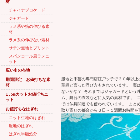
材
チャイナブロケード
ジャガード
ラメ系や箔の伸びる素
材
ラメ系の伸びない素材
サテン無地とプリント
スパンコール風ラメニ
ット
広い巾の布地
服地と手芸の専門店江戸ッ子で３０年以上
期間限定 お値打ちな素
材
華柄と言った呼び方もされています。 実
ないかな？ それまではジャガードという
1.5mカットお値打ちニ
ム、舞台の衣装などに人気の素材です。 
ット
では仏具関連でも使われています。 まと
お値打ちなはぎれ
取り寄せの都合から３日～１週間お時間を
ニット生地のはぎれ
服地のはぎれ
はぎれ半額処分