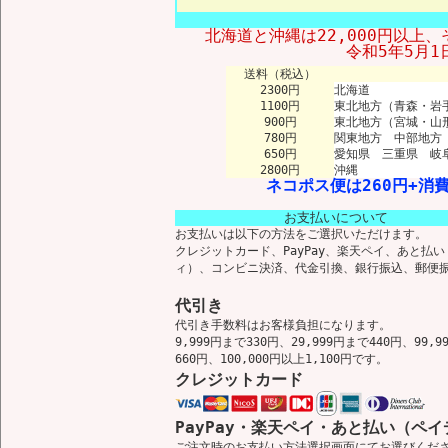
北海道と沖縄は22,000円以上、
令和5年5月
送料（税込）
2300円
北海道
1100円
東北地方（青森・岩
900円
東北地方（宮城・山
780円
関東地方 中部地方
650円
愛知県 三重県 岐
2800円
沖縄
ネコポス便は260円+消費
お支払いについて
お支払いは以下の方法をご選択いただけます。
クレジットカード、PayPay、楽天ペイ、あと払
ィ）、コンビニ決済、代金引換、銀行振込、郵便
代引き
代引き手数料はお客様負担になります。
9,999円まで330円、29,999円まで440円、99,9
660円、100,000円以上1,100円です。
クレジットカード
PayPay・楽天ペイ・あと払い（ペイ
ご注文時のお支払い方法選択画面にてお選びくだ