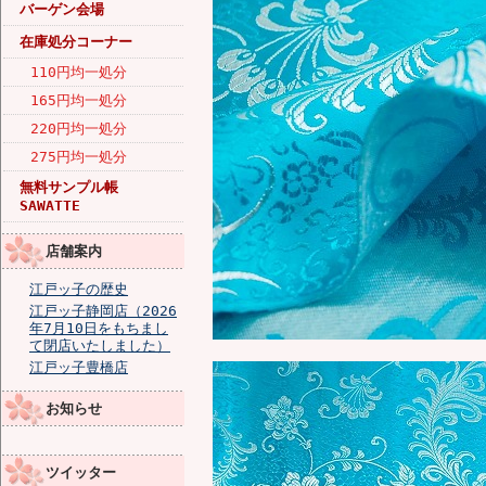
バーゲン会場
在庫処分コーナー
110円均一処分
165円均一処分
220円均一処分
275円均一処分
無料サンプル帳
SAWATTE
店舗案内
江戸ッ子の歴史
江戸ッ子静岡店（2026
年7月10日をもちまし
て閉店いたしました）
江戸ッ子豊橋店
お知らせ
ツイッター