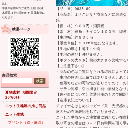
出し
午後1時以降のご注文は翌日発送
【品 番】0635-89
水曜日は定休日のため翌日出荷に
【商品名】よさこいなど衣装などに最適な
なります。
銀
【価 格】９００円＋消費税
携帯ページ
【素 材】経糸：ナイロン１００％ 緯糸
【生地幅】約９０ｃｍ
【販売単位】５０cm単位になります。
【生地の厚さ】薄手～中肉
【生地の伸び】伸びません。
【ボタンの大きさ】柄の大きさを比較するボ
【ご注意下さい】
・商品の色はご覧になられる環境によって
商品検索
・生地の厚さは正確ではありません。あく
・色落ちなどの可能性がありますので、お
・サテン同様、引っ掻きに弱い素材となり
夏物素材 期間限定
【糸や針について】普通時用のもので問題
20％OFF
【在庫表記について】
ニット生地屋の推し商品
チャイナをはじめジャガード系、光沢感の
材のため在庫表記をしておりません。
ニット生地
こうした事情からご注文量に満たない在庫
プリント（綿・麻混）
取り寄せの場合は３～７日お時間を頂く事