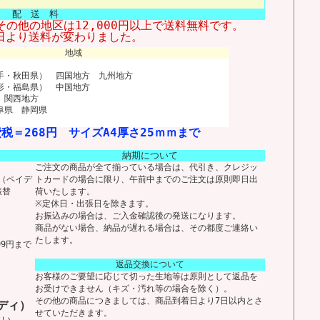
配 送 料
その他の地区は12,000円以上で送料無料です。
1日より送料が変わりました。
地域
手・秋田県） 四国地方 九州地方
形・福島県） 中国地方
 関西地方
阜県 静岡県
税＝268円 サイズA4厚さ25ｍｍまで
納期について
ご注文の商品が全て揃っている場合は、代引き、クレジッ
い（ペイデ
トカードの場合に限り、午前中までのご注文は原則即日出
振替
荷いたします。
※定休日・出張日を除きます。
お振込みの場合は、ご入金確認後の発送になります。
商品がない場合、納品が遅れる場合は、その都度ご連絡い
たします。
99円まで
返品交換について
お客様のご要望に応じて切った生地等は原則として返品を
お受けできません（キズ・汚れ等の場合を除く）。
その他の商品につきましては、商品到着日より7日以内とさ
ディ）
せていただきます。
さい。