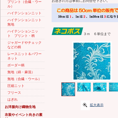
お急ぎの方は事前にお問合せ下さい。
プリント（合繊・ウー
ル）
ハイテンションニット
ハイテンションニット
無地
ハイテンションニッ
３ｍ ６単位まで
ト プリント・柄
ジャガードやチェック
などの柄
レースニット＆パワー
ネット
ボーダー柄
無地（綿・麻混）
無地（合繊・ウール）
圧縮ニット
フリース
はぎれ
拡大表示
お洋服向け織物生地
衣装やイベント向きの素