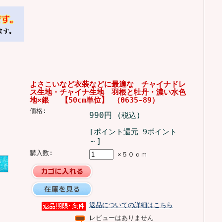
よさこいなど衣装などに最適な チャイナドレ
ス生地・チャイナ生地 羽根と牡丹・濃い水色
地×銀 【50cm単位】 （0635-89）
価格:
990円
(税込)
[ポイント還元 9ポイント
～]
購入数:
×５０ｃｍ
返品についての詳細はこちら
レビューはありません