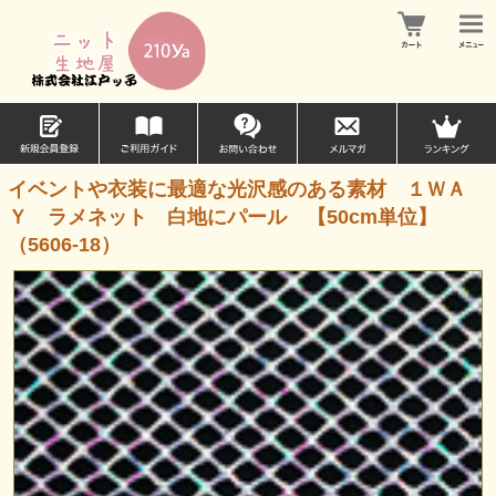
イベントや衣装に最適な光沢感のある素材 １ＷＡ
Ｙ ラメネット 白地にパール 【50cm単位】
（5606-18）