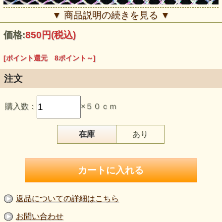
▼ 商品説明の続きを見る ▼
価格:
850円
(税込)
[ポイント還元 8ポイント～]
注文
【品 番】5606-18
【商品名】イベントや衣装に最適な光沢感のある素材 １Ｗ
購入数：
×５０ｃｍ
ＡＹ ラメネット 白地にパール
【価 格】１ｍ当たり１４００円(税抜き価格） ５０ｃｍ
あたり７００円（税抜き価格）
【素 材】ナイロン：７５％ ラメ：２５％
在庫
あり
【生地幅】９０ｃｍ
【販売単位】５０cm単位になります。
【ご購入例】例えば２ｍをお求めの場合は半角で「4」、１
５ｍの場合は半角で「30」とご入力頂く形となります。
【生地の厚さ】中肉
【生地の伸び】伸びます（１WAY：幅の方向 耳の方向へ
伸びます）
【ご注意下さい】
返品についての詳細はこちら
・商品の色はご覧になられる環境によって異なる場合がござ
います。
お問い合わせ
・生地の厚さは正確ではありません。あくまでもイメージと