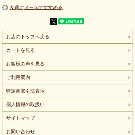
してご利用下さい.。
友達にメールですすめる
・ラメが抜ける可能性がありますので、お洗濯の際はご注意
願います
【在庫表記について】
チャイナをはじめジャガード系、光沢感のある素材など衣装
に使われる素材は大量にご注文を頂く事が多い素材のため在
庫表記をしておりません。
お店のトップへ戻る
こうした事情からご注文量に満たない在庫状況の場合もあり
メーカーさんから取り寄せる事となります。（お取り寄せの
場合は３～７日お時間を頂く事となります）
カートを見る
お急ぎの方は事前にお問合せ下さい。
お客様の声を見る
ご利用案内
３．０ｍ ６単位まで
特定商取引法表示
個人情報の取扱い
サイトマップ
お問い合わせ