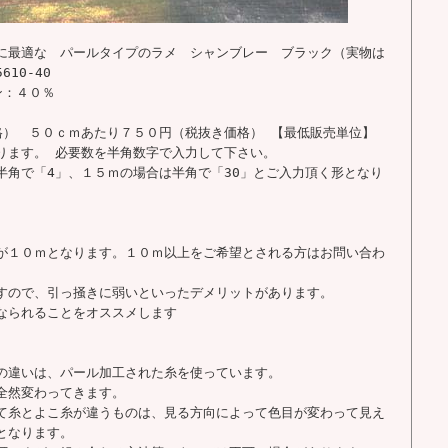
に最適な パールタイプのラメ シャンブレー ブラック（実物は
10-40
ン：４０％
格） ５０ｃｍあたり７５０円（税抜き価格） 【最低販売単位】
ります。 必要数を半角数字で入力して下さい。
半角で「4」、１５ｍの場合は半角で「30」とご入力頂く形となり
が１０ｍとなります。１０ｍ以上をご希望とされる方はお問い合わ
すので、引っ掻きに弱いといったデメリットがあります。
なられることをオススメします
の違いは、パール加工された糸を使っています。
全然変わってきます。
て糸とよこ糸が違うものは、見る方向によって色目が変わって見え
となります。