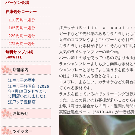
バーゲン会場
在庫処分コーナー
110円均一処分
江戸ッ子（Ｂｏｉｔｅ ａ ｃｏｕｔｕｒ
165円均一処分
ガードなどの光沢感のあるキラキラしたも
220円均一処分
近年のコスプレやよさこいブームから目立
275円均一処分
キラキラした素材がほしい！そんな方に朗
人気のラメシャンブレーの新企画。
無料サンプル帳
SAWATTE
パール加工の糸を使っているのでより玉虫
ラメシャンブレーよりも少し肉厚な素材と
店舗案内
シャンブレーとはたてよこ違う糸を使う事
のはより深みのある色となります。
江戸ッ子の歴史
コスプレ、よさこい、カラオケなどの舞台
江戸ッ子静岡店（2026
てくれる素材です。
年7月10日をもちまし
ラメ糸を使っているのでクリーニングは原
て閉店いたしました）
また、まとめ買いのお客様が多いことから
江戸ッ子豊橋店
お取り寄せの都合から３日～１週間お時間
実際は黒色ベース（5610-40）が一番感
お知らせ
ツイッター