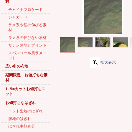
材
チャイナブロケード
ジャガード
ラメ系や箔の伸びる素
材
ラメ系の伸びない素材
サテン無地とプリント
スパンコール風ラメニ
ット
拡大表示
広い巾の布地
期間限定 お値打ちな素
材
1.5mカットお値打ちニ
ット
お値打ちなはぎれ
ニット生地のはぎれ
服地のはぎれ
はぎれ半額処分