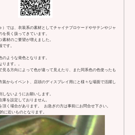
ｅ）では、衣装系の素材としてチャイナブロケードやサテンやジャ
のを長く扱ってきています。
つ素材のご要望が増えました。
報です。
色のような発色となります。
なります。。
で見る方向によって色が違って見えたり、また同系色の色使ったも
衣装からイベント、店頭のディスプレイ用にと様々な場面で活躍し
則しないようにお願いします。
在庫を設定しておりません。
を頂く場合があります。 お急ぎの方は事前にお問合せ下さい。
覚的に近いものとなります。