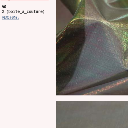
🕊️
X（boite_a_couture）
投稿を読む