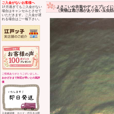
ご入金がないお客様へ
よさこいや衣装やディスプレイに
1ｹ月過ぎてもご入金がない
（実物は透け感があり強い玉虫効果
場合はキャンセルとさせて
いただきます。ご入金が遅
れる場合はご一報下さい。
ご投稿ありがとうございました。
おかげさまで対応が早いとの高評
価
入金確認後、カード・代引きは即