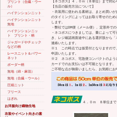
【ネコポス】４．０ｍ（８単位）まで対応
プリント（合繊・ウー
ル）
【当店の販売方法について】
・衣装用に使われる素材は、まとめ買いが
ハイテンションニット
のタイミングによってはお取り寄せのため
ハイテンションニット
します。
無地
・弊社ではDM便（メール便）、定形外で
ハイテンションニッ
・ネコポスにつきましては、量によって可
ト プリント・柄
き、レジ確認画面途中にある選択肢から「
ジャガードやチェック
連絡いたします。
などの柄
※１ この時点では仮受付となりますので
レースニット＆パワー
申請いたします。
ネット
※２ ネコポス、宅急便コンパクトのように
カードでのお支払いは不可能となります。
ボーダー柄
ご不明な点が御座いましたら、お気軽にお
無地（綿・麻混）
無地（合繊・ウール）
圧縮ニット
フリース
はぎれ
４．０ｍ ８単位まで
お洋服向け織物生地
衣装やイベント向きの素