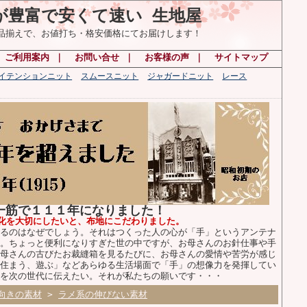
が豊富で安くて速い 生地屋
の品揃えで、お値打ち・格安価格にてお届けします！
ご利用案内
｜
お問い合せ
｜
お客様の声
｜
サイトマップ
ハイテンションニット
スムースニット
ジャガードニット
レース
布一筋で１１１年になりました！
化を大切にしたいと、布地にこだわりました。
るのはなぜでしょう。それはつくった人の心が「手」というアンテナ
。ちょっと便利になりすぎた世の中ですが、お母さんのお針仕事や手
母さんの古びたお裁縫箱を見るたびに、お母さんの愛情や苦労が感じ
住まう、遊ぶ」などあらゆる生活場面で「手」の想像力を発揮してい
を次の世代に伝えたい。それが私たちの願いです・・・
向きの素材
>
ラメ系の伸びない素材