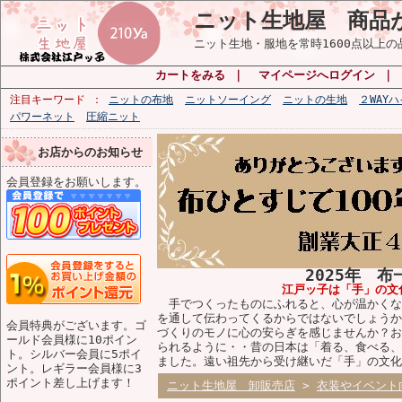
ニット生地屋 商品
ニット生地・服地を常時1600点以上
カートをみる
｜
マイページへログイン
｜
注目キーワード
ニットの布地
ニットソーイング
ニットの生地
２WAY
パワーネット
圧縮ニット
お店からのお知らせ
会員登録をお願いします。
2025年 
江戸ッ子は「手」の文
手でつくったものにふれると、心が温かくな
を通して伝わってくるからではないでしょうか
会員特典がございます。ゴ
づくりのモノに心の安らぎを感じませんか？お
ールド会員様に10ポイン
られるように・・昔の日本は「着る、食べる、
ト。シルバー会員に5ポイ
ました。遠い祖先から受け継いだ「手」の文化
ント。レギラー会員様に3
ポイント差し上げます！
ニット生地屋 卸販売店
>
衣装やイベント