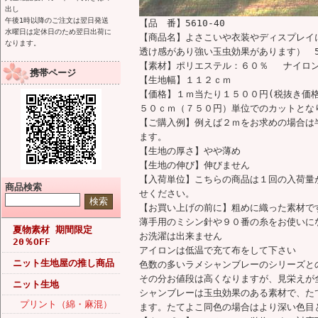
出し
午後1時以降のご注文は翌日発送
【品 番】5610-40
水曜日は定休日のため翌日出荷に
【商品名】よさこいや衣装やディスプレイ
なります。
透け感があり強い玉虫効果があります） 56
【素材】ポリエステル：６０％ ナイロ
携帯ページ
【生地幅】１１２ｃｍ
【価格】１ｍ当たり１５００円(税抜き価
５０ｃｍ（７５０円）単位でのカットとな
【ご購入例】例えば２ｍをお求めの場合は
ます。
【生地の厚さ】やや薄め
【生地の伸び】伸びません
【入荷単位】こちらの商品は１回の入荷量
商品検索
せください。
【お買い上げの前に】粗めに織った素材で
薄手用のミシン針や９０番の糸をお使いに
夏物素材 期間限定
お洗濯は出来ません
20％OFF
アイロンは低温で充て布をして下さい
ニット生地屋の推し商品
色数の多いラメシャンブレーのシリーズと
その分お値段は高くなりますが、見栄えが
ニット生地
シャンブレーは玉虫効果のある素材で、た
プリント（綿・麻混）
ます。たてよこ同色の場合はより深い色目