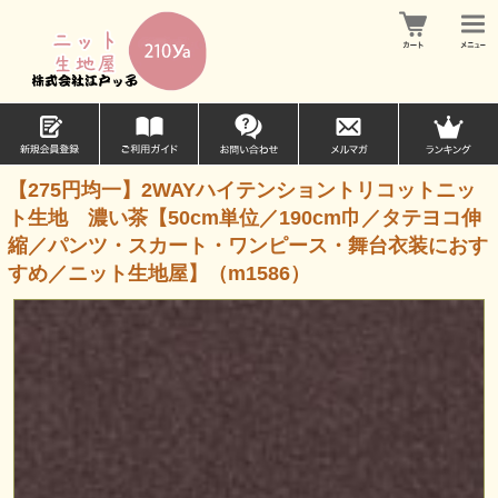
【275円均一】2WAYハイテンショントリコットニッ
ト生地 濃い茶【50cm単位／190cm巾／タテヨコ伸
縮／パンツ・スカート・ワンピース・舞台衣装におす
すめ／ニット生地屋】（m1586）