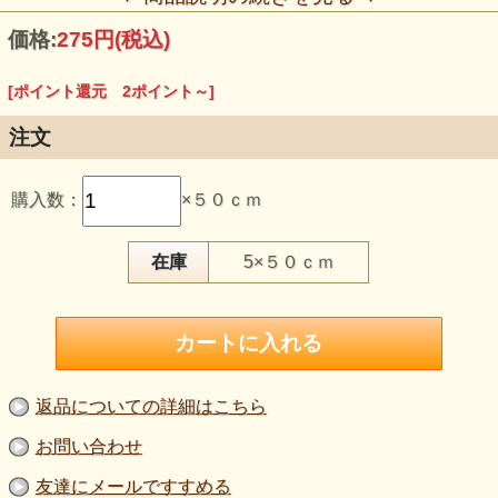
価格:
275円
(税込)
[ポイント還元 2ポイント～]
注文
この生地のおすすめポイント
購入数：
×５０ｃｍ
・タテ・ヨコにバランスよく伸び、身体の動きになじみやす
いハイテンションニットです。
・普通地の厚みがあり、パンツ、スカート、ワンピースなど
にご検討いただけます。
在庫
5×５０ｃｍ
・なめらかな表面とわずかな光沢が、濃い茶の無地へ静かな
陰影を加えます。
・190cmの広幅で、大人服や舞台衣装など大きなパーツの裁
断にも便利です。
・黒よりもやわらかな濃い茶が、装いを引き締めながら深み
を作ります。
【品 番】m1586
返品についての詳細はこちら
【商品名】2WAYハイテンショントリコットニット生地 濃い
茶（再入荷）
お問い合わせ
【価 格】250円＋消費税
【素 材】ナイロン：85％、ポリウレタン：15％
友達にメールですすめる
【生地幅】190cm巾