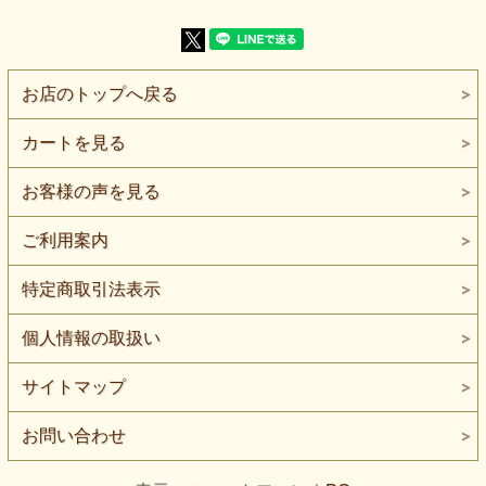
【販売単位】50cm単位になります。
【生地の厚さ】普通地
【生地の伸び】タテ・ヨコにバランスよく伸びます
【組 織】トリコットニット
お店のトップへ戻る
タテ・ヨコにバランスよく伸びる、2WAYハイテンショント
リコットニットです。
身体の動きになじみやすく、パンツやスカートなどの日常着
カートを見る
から、動きを伴う舞台衣装まで幅広くご検討いただけます。
色は、黒にひとさじ赤みを溶かしたような深い茶色です。
お客様の声を見る
遠目には黒にも見える落ち着きがありますが、光の当たり方
によって茶の色味が現れます。黒一色ほど硬く見えず、ベー
ジュや生成りなどの明るい色とも合わせられます。
ご利用案内
表面は比較的なめらかで、わずかな光沢があります。
特定商取引法表示
強い光沢を主役にする生地ではありませんが、光の向きやド
レープによって、濃い茶の面に静かな陰影が生まれます。
個人情報の取扱い
厚みは普通地です。
薄手のインナー用ニットとは異なる厚みがあり、パンツ、ス
カート、ワンピース、チュニックなどにご検討いただけま
サイトマップ
す。厚手の防寒生地ではないため、季節や着用方法に応じて
インナーや裏地をご検討ください。
お問い合わせ
パンツでは、ストレート、テーパード、ややゆとりのあるワ
イドパンツなどに。
スカートやワンピースでは、生地の動きとドレープによって