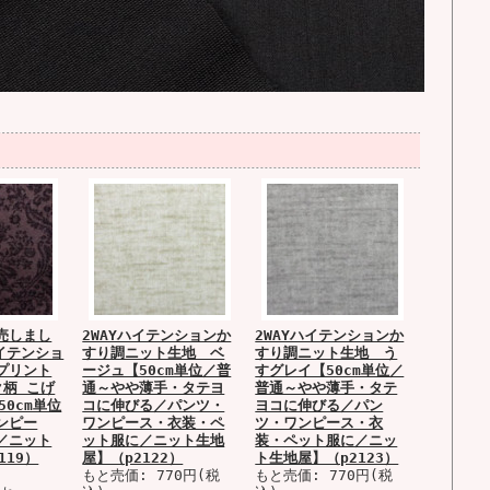
売しまし
2WAYハイテンションか
2WAYハイテンションか
イテンショ
すり調ニット生地 ベ
すり調ニット生地 う
プリント
ージュ【50cm単位／普
すグレイ【50cm単位／
ク柄 こげ
通～やや薄手・タテヨ
普通～やや薄手・タテ
50cm単位
コに伸びる／パンツ・
ヨコに伸びる／パン
ンピー
ワンピース・衣装・ペ
ツ・ワンピース・衣
／ニット
ット服に／ニット生地
装・ペット服に／ニッ
119）
屋】（p2122）
ト生地屋】（p2123）
もと売価: 770円(税
もと売価: 770円(税