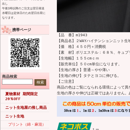
出し
午後1時以降のご注文は翌日発送
水曜日は定休日のため翌日出荷に
なります。
携帯ページ
【品 番】m1943
【商品名】２WAYハイテンションニット生
【価 格】４５０円＋消費税
【素 材】ポリエステル：６８％、キュプ
【生地幅】１５５cmｃｍ
【販売単位】５０cm単位になります。
【生地の厚さ】普通～やや薄い
【生地の伸び】タテとヨコに伸びる。
商品検索
【ご注意】
商品の色はご覧になられる環境によって異
生地の厚さや伸びは正確ではありません。
夏物素材 期間限定
20％OFF
ニット生地屋の推し商品
ニット生地
プリント（綿・麻混）
１ｍ。