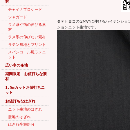
材
チャイナブロケード
ジャガード
タテとヨコの２WAYに伸びるハイテンシ
ラメ系や箔の伸びる素
ションニット生地です。
材
ラメ系の伸びない素材
サテン無地とプリント
スパンコール風ラメニ
ット
広い巾の布地
期間限定 お値打ちな素
材
1.5mカットお値打ちニ
ット
お値打ちなはぎれ
ニット生地のはぎれ
服地のはぎれ
はぎれ半額処分