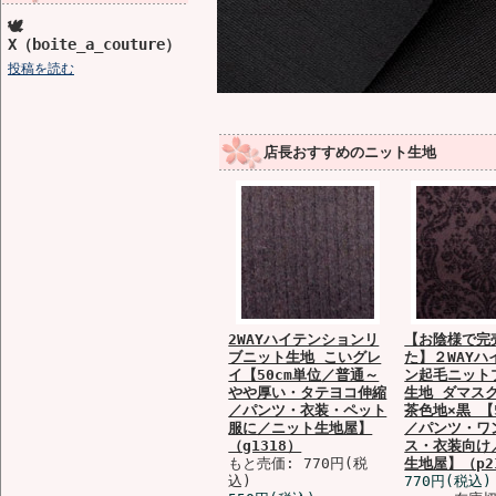
🕊️
X（boite_a_couture）
投稿を読む
店長おすすめのニット生地
2WAYハイテンションリ
【お陰様で完
ブニット生地 こいグレ
た】２WAYハ
イ【50cm単位／普通～
ン起毛ニット
やや厚い・タテヨコ伸縮
生地 ダマス
／パンツ・衣装・ペット
茶色地×黒 【
服に／ニット生地屋】
／パンツ・ワ
（g1318）
ス・衣装向け
もと売価: 770円(税
生地屋】（p2
込)
770円(税込)