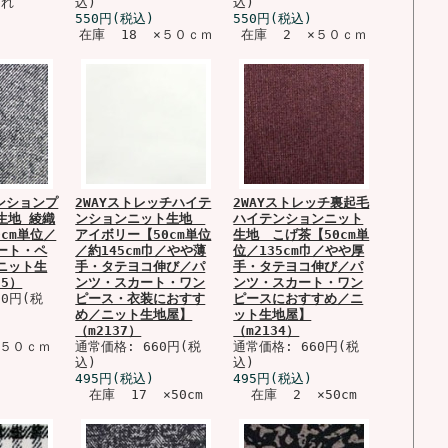
切れ
込)
込)
550円(税込)
550円(税込)
在庫 18 ×５０ｃｍ
在庫 2 ×５０ｃｍ
ンションプ
2WAYストレッチハイテ
2WAYストレッチ裏起毛
生地 綾織
ンションニット生地
ハイテンションニット
0cm単位／
アイボリー【50cm単位
生地 こげ茶【50cm単
ート・ペ
／約145cm巾／やや薄
位／135cm巾／やや厚
ニット生
手・タテヨコ伸び／パ
手・タテヨコ伸び／パ
25）
ンツ・スカート・ワン
ンツ・スカート・ワン
70円(税
ピース・衣装におすす
ピースにおすすめ／ニ
め／ニット生地屋】
ット生地屋】
（m2137）
（m2134）
×５０ｃｍ
通常価格: 660円(税
通常価格: 660円(税
込)
込)
495円(税込)
495円(税込)
在庫 17 ×50cm
在庫 2 ×50cm