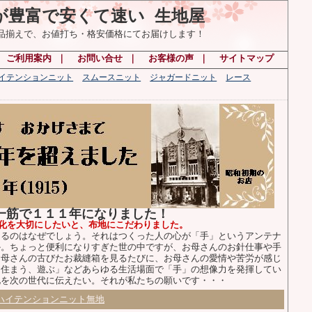
が豊富で安くて速い 生地屋
の品揃えで、お値打ち・格安価格にてお届けします！
｜
ご利用案内
｜
お問い合せ
｜
お客様の声
｜
サイトマップ
ハイテンションニット
スムースニット
ジャガードニット
レース
布一筋で１１１年になりました！
化を大切にしたいと、布地にこだわりました。
るのはなぜでしょう。それはつくった人の心が「手」というアンテナ
か。ちょっと便利になりすぎた世の中ですが、お母さんのお針仕事や手
お母さんの古びたお裁縫箱を見るたびに、お母さんの愛情や苦労が感じ
、住まう、遊ぶ」などあらゆる生活場面で「手」の想像力を発揮してい
化を次の世代に伝えたい。それが私たちの願いです・・・
ハイテンションニット無地