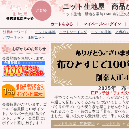
ニット生地屋 商品
ニット生地・服地を常時1600点以上
カートをみる
｜
マイページへログイン
注目キーワード
ニットの布地
ニットソーイング
ニットの生地
２WAY
パワーネット
圧縮ニット
お店からのお知らせ
会員登録をお願いします。
2025年 
江戸ッ子は「手」の文
手でつくったものにふれると、心が温かくな
を通して伝わってくるからではないでしょう
会員特典がございます。ゴ
づくりのモノに心の安らぎを感じませんか？
ールド会員様に10ポイン
られるように・・昔の日本は「着る、食べる
ト。シルバー会員に5ポイ
ました。遠い祖先から受け継いだ「手」の文
ント。レギラー会員様に3
ポイント差し上げます！
ニット生地屋 卸販売店
>
ニット生地
>