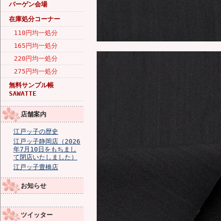
バーゲン会場
在庫処分コーナー
110円均一処分
165円均一処分
220円均一処分
275円均一処分
無料サンプル帳
SAWATTE
店舗案内
江戸ッ子の歴史
江戸ッ子静岡店（2026
年7月10日をもちまし
て閉店いたしました）
江戸ッ子豊橋店
お知らせ
ツイッター