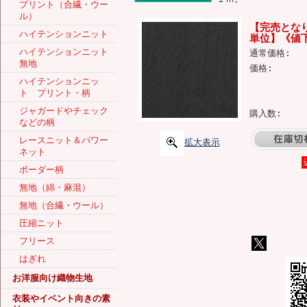
プリント（合繊・ウー
ル）
【完売となり
ハイテンションニット
単位】《値下
ハイテンションニット
通常価格:
無地
価格:
ハイテンションニッ
ト プリント・柄
ジャガードやチェック
購入数:
などの柄
レースニット＆パワー
拡大表示
ネット
ボーダー柄
無地（綿・麻混）
無地（合繊・ウール）
圧縮ニット
フリース
はぎれ
お洋服向け織物生地
衣装やイベント向きの素