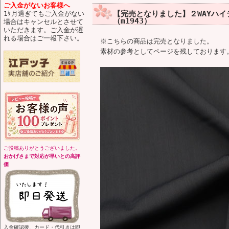
ご入金がないお客様へ
【完売となりました】２WAYハイ
1ｹ月過ぎてもご入金がない
（m1943）
場合はキャンセルとさせて
いただきます。ご入金が遅
れる場合はご一報下さい。
※こちらの商品は完売となりました。
素材の参考としてページを残しております
ご投稿ありがとうございました。
おかげさまで対応が早いとの高評
価
入金確認後、カード・代引きは即