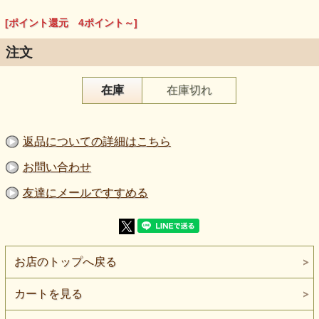
[ポイント還元 4ポイント～]
注文
在庫
在庫切れ
【品 番】m2094
【商品名】鹿の子ニット生地 ピンク
【価 格】４５０円＋消費税
返品についての詳細はこちら
【素 材】綿：１００％
【生地幅】１７０cmｃｍ
【販売単位】５０cm単位になります。
お問い合わせ
【生地の厚さ】普通～やや薄い
【生地の伸び】ヨコに伸びる。
友達にメールですすめる
【ボタンの大きさ】柄の大きさを比較するボタンの直径は
2cmです。
【ご注意】
商品の色はご覧になられる環境によって異なる場合がござい
ます。
生地の厚さや伸びは正確ではありません。あくまでもイメー
お店のトップへ戻る
ジとしてご利用下さい.。
カートを見る