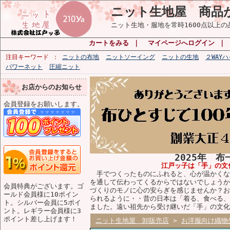
ニット生地屋 商品
ニット生地・服地を常時1600点以上
カートをみる
｜
マイページへログイン
｜
注目キーワード
ニットの布地
ニットソーイング
ニットの生地
２WAY
パワーネット
圧縮ニット
お店からのお知らせ
会員登録をお願いします。
2025年 
江戸ッ子は「手」の文
手でつくったものにふれると、心が温かくな
を通して伝わってくるからではないでしょうか
会員特典がございます。ゴ
づくりのモノに心の安らぎを感じませんか？お
ールド会員様に10ポイン
られるように・・昔の日本は「着る、食べる、
ト。シルバー会員に5ポイ
ました。遠い祖先から受け継いだ「手」の文化
ント。レギラー会員様に3
ポイント差し上げます！
ニット生地屋 卸販売店
>
お洋服向け織物