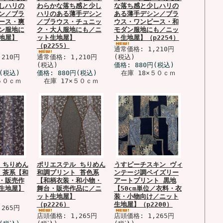
しハリの
わらかな落ち感と少し
な落ち感と少しハリの
ン／ブラ
ハリのある薄手デシン
ある薄手デシン／ブラ
ース・爽
／ブラウス・チュニッ
ウス・ワンピース・和
ン服地に
ク・大人服地にも／ニ
モダン服地にも／ニッ
地屋】
ット生地屋】
ト生地屋】（p2254）
（p2255）
通常価格: 1,210円
210円
通常価格: 1,210円
(税込)
(税込)
価格:
880円
(税込)
(税込)
価格:
880円
(税込)
在庫 18×５０ｃｍ
５０ｃｍ
在庫 17×５０ｃｍ
 ちりめん
ポリエステル ちりめん
うすピーチスキン ヴィ
 茶系【和
和調プリント 苔色系
ンテージ調ペイズリー
・販売作
【和柄衣装・和小物・
アートプリント 黒地
生地屋】
舞台・販売作品に／ニ
【50cm単位／衣料・衣
ット生地屋】
装・小物向け／ニット
（p2226）
生地屋】（p2200）
265円
店頭価格: 1,265円
店頭価格: 1,265円