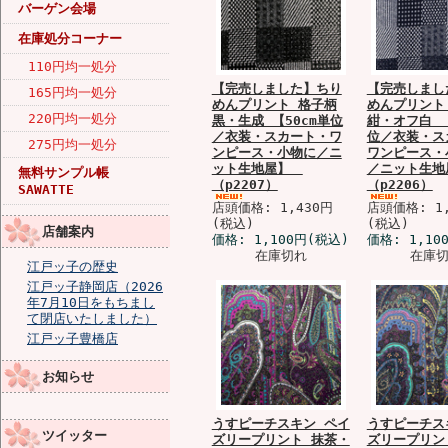
バーゲン会場
在庫処分コーナー
110円均一処分
【完売しました】ちり
【完売しまし
165円均一処分
めんプリント 格子柄
めんプリント
220円均一処分
黒・生成 【50cm単位
紺・オフ白 【
／衣装・スカート・ワ
位／衣装・ス
275円均一処分
ンピース・小物に／ニ
ワンピース・
ット生地屋】
／ニット生
無料サンプル帳
（p2207）
（p2206）
SAWATTE
店頭価格: 1,430円
店頭価格: 1,
(税込)
(税込)
店舗案内
価格:
1,100円
(税込)
価格:
1,10
在庫切れ
在庫
江戸ッ子の歴史
江戸ッ子静岡店（2026
年7月10日をもちまし
て閉店いたしました）
江戸ッ子豊橋店
お知らせ
うすピーチスキン ペイ
うすピーチス
ツイッター
ズリープリント 抹茶・
ズリープリン