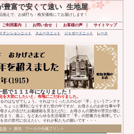
が豊富で安くて速い 生地屋
の品揃えで、お値打ち・格安価格にてお届けします！
ご利用案内
｜
お問い合せ
｜
お客様の声
｜
サイトマップ
ハイテンションニット
スムースニット
ジャガードニット
レース
布一筋で１１１年になりました！
化を大切にしたいと、布地にこだわりました。
るのはなぜでしょう。それはつくった人の心が「手」というアンテナ
。ちょっと便利になりすぎた世の中ですが、お母さんのお針仕事や手
母さんの古びたお裁縫箱を見るたびに、お母さんの愛情や苦労が感じ
住まう、遊ぶ」などあらゆる生活場面で「手」の想像力を発揮してい
を次の世代に伝えたい。それが私たちの願いです・・・
生地
> 服地 ウールや合繊プリント