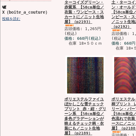
ターコイズグリーン・
土・ターコイ
🕊️
赤紫系 【50cm単位／
ン・オールド
X（boite_a_couture）
衣装・ワンピース・ス
【50cm単位
カートに／ニット生地
ンピース・ス
投稿を読む
屋】（p2193）
／ニット生地
（p2192）
店頭価格: 1,265円
(税込)
店頭価格: 1,
価格:
660円
(税込)
(税込)
在庫 18×５０ｃｍ
価格:
660円
在庫 18×
ポリエステルファイユ
ポリエステル
ぼかしこな雪チェック
柄プリント 
プリント 赤・紺・グリ
リーン・パー
ーン系 【50cm単位／
【50cm単位
多色グラデーションが
色流れで衣装
映えるチェック柄・衣
ースに／ニッ
装にも／ニット生地
屋】（p218
屋】（p2189）
店頭価格: 1,