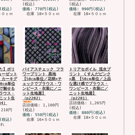
(税込)
(税込)
(税込)
価格:
770円
(税込)
価格:
990円
(税込)
５０ｃｍ
在庫 18×５０ｃｍ
在庫 18×５０ｃｍ
た】ポリ
バイアスチェック フラ
トリアセボイル 流水プ
ョーゼット
ワープリント 黒地
リント くすんだピンク
 カーキグ
【50cm単位／花柄×チ
×黒 【50cm単位／上品
0cm単位
ェックでブラウス・ワ
な透け感でブラウス・
で魅せる
ンピース・衣装に／ニ
ワンピース・衣装に／
ラウス・
ット生地屋】
ニット生地屋】
ニット生
（p2202）
（p2201）
84）
店頭価格: 1,265円
店頭価格: 1,100円
(税込)
210円
(税込)
価格:
880円
(税込)
価格:
550円
(税込)
在庫 18×５０ｃｍ
(税込)
在庫 16×５０ｃｍ
切れ