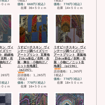
(税込)
(税込)
(税込)
５０ｃｍ
価格:
660円
(税込)
価格:
770円
(税込)
在庫 36×５０ｃｍ
在庫 14×５０ｃｍ
キン ヴィ
うすピーチスキン ヴィ
うすピーチスキン ヴィ
イズリー
ンテージ調ペイズリー
ンテージ調ペイズリー
ト 鉄緑地
アートプリント 瓦青地
アートプリント 茶鼠地
／衣料・衣
【50cm単位／衣料・衣
【50cm単位／衣料・衣
物向け／
装・舞台・小物向け／
装・小物に／ニット生
】
ニット生地屋】
地屋】（p2196）
（p2197）
店頭価格: 1,265円
265円
店頭価格: 1,265円
(税込)
(税込)
価格:
770円
(税込)
(税込)
価格:
770円
(税込)
在庫 18×５０ｃｍ
５０ｃｍ
在庫 16×５０ｃｍ