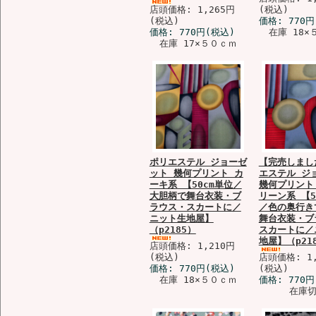
店頭価格: 1,265円
(税込)
(税込)
価格:
770円
価格:
770円
(税込)
在庫 18×
在庫 17×５０ｃｍ
ポリエステル ジョーゼ
【完売しまし
ット 幾何プリント カ
エステル ジ
ーキ系 【50cm単位／
幾何プリント
大胆柄で舞台衣装・ブ
リーン系 【5
ラウス・スカートに／
／色の奥行き
ニット生地屋】
舞台衣装・ブ
（p2185）
スカートに／
地屋】（p21
店頭価格: 1,210円
(税込)
店頭価格: 1,
価格:
770円
(税込)
(税込)
在庫 18×５０ｃｍ
価格:
770円
在庫