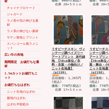
価格:
660円
(税込)
価格:
660円
材
在庫 20×５０ｃｍ
在庫 39×
チャイナブロケード
ジャガード
ラメ系や箔の伸びる素
材
ラメ系の伸びない素材
サテン無地とプリント
スパンコール風ラメニ
ット
うすピーチスキン ヴィ
うすピーチス
ンテージ調ペイズリー
ンテージ調ペ
広い巾の布地
アートプリント 老竹緑
アートプリン
地 【50cm単位／衣
【50cm単位
期間限定 お値打ちな素
料・衣装・小物向け／
装・舞台・小
材
ニット生地屋】
ニット生地屋
（p2199）
（p2198）
1.5mカットお値打ちニ
ット
店頭価格: 1,265円
店頭価格: 1,
(税込)
(税込)
お値打ちなはぎれ
価格:
770円
(税込)
価格:
770円
在庫 17×５０ｃｍ
在庫 18×
ニット生地のはぎれ
服地のはぎれ
はぎれ半額処分