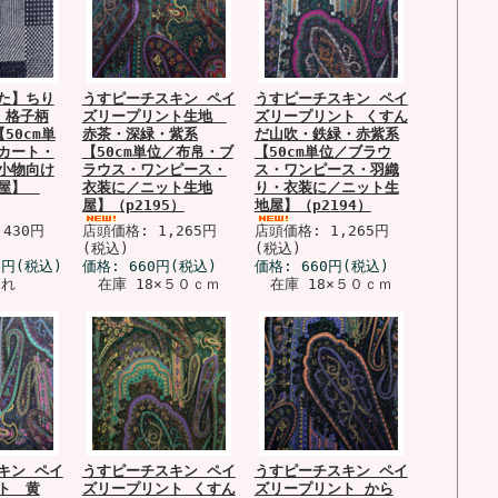
た】ちり
うすピーチスキン ペイ
うすピーチスキン ペイ
 格子柄
ズリープリント生地
ズリープリント くすん
50cm単
赤茶・深緑・紫系
だ山吹・鉄緑・赤紫系
カート・
【50cm単位／布帛・ブ
【50cm単位／ブラウ
小物向け
ラウス・ワンピース・
ス・ワンピース・羽織
地屋】
衣装に／ニット生地
り・衣装に／ニット生
屋】（p2195）
地屋】（p2194）
430円
店頭価格: 1,265円
店頭価格: 1,265円
(税込)
(税込)
0円
(税込)
価格:
660円
(税込)
価格:
660円
(税込)
切れ
在庫 18×５０ｃｍ
在庫 18×５０ｃｍ
キン ペイ
うすピーチスキン ペイ
うすピーチスキン ペイ
ト 黄
ズリープリント くすん
ズリープリント から