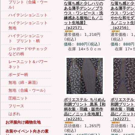
プリント（合繊・ウー
な落ち感と少しハリの
な落ち感と少
ル）
ある薄手デシン／ブラ
ある薄手デシ
ウス・ワンピース・洗
ウス・ワンピ
ハイテンションニット
練感ある服地にも／ニ
やかな和モダ
ハイテンションニット
ット生地屋】
も／ニット生
（p2257）
（p2256）
無地
通常価格: 1,210円
通常価格: 1,
ハイテンションニッ
(税込)
(税込)
ト プリント・柄
価格:
880円
(税込)
価格:
880円
ジャガードやチェック
在庫 14×５０ｃｍ
在庫 17×
などの柄
レースニット＆パワー
ネット
ボーダー柄
無地（綿・麻混）
無地（合繊・ウール）
圧縮ニット
ポリエステル ちりめん
ポリエステル
和調プリント 黒系【和
和調プリント
フリース
柄衣装・羽織・販売作
柄衣装・羽織
はぎれ
品に／ニット生地屋】
品に／ニット
（p2228）
（p2227）
お洋服向け織物生地
店頭価格: 1,265円
店頭価格: 1,
(税込)
(税込)
衣装やイベント向きの素