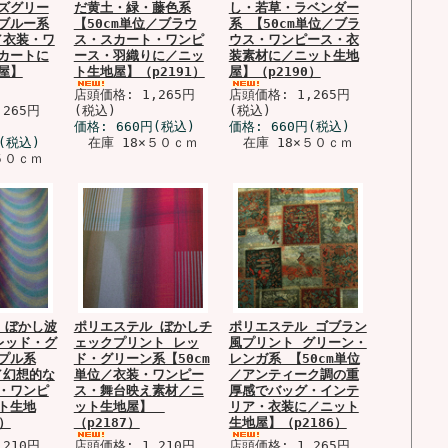
ズグリー
だ黄土・緑・藤色系
し・若草・ラベンダー
ブルー系
【50cm単位／ブラウ
系 【50cm単位／ブラ
／衣装・ワ
ス・スカート・ワンピ
ウス・ワンピース・衣
カートに
ース・羽織りに／ニッ
装素材に／ニット生地
屋】
ト生地屋】（p2191）
屋】（p2190）
店頭価格: 1,265円
店頭価格: 1,265円
265円
(税込)
(税込)
価格:
660円
(税込)
価格:
660円
(税込)
(税込)
在庫 18×５０ｃｍ
在庫 18×５０ｃｍ
５０ｃｍ
 ぼかし波
ポリエステル ぼかしチ
ポリエステル ゴブラン
レッド・グ
ェックプリント レッ
風プリント グリーン・
プル系
ド・グリーン系【50cm
レンガ系 【50cm単位
／幻想的な
単位／衣装・ワンピー
／アンティーク調の重
・ワンピ
ス・舞台映え素材／ニ
厚感でバッグ・インテ
ト生地
ット生地屋】
リア・衣装に／ニット
8）
（p2187）
生地屋】（p2186）
210円
店頭価格: 1,210円
店頭価格: 1,265円