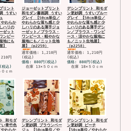
プリント
ジョーゼットプリント
デシンプリント 和モダ
調 うすい
和モダン書画調 うすい
ン更紗調 うすいブルー
ュ
グレイ 【50cm単位／
グレイ 【50cm単位／
／やわらか
やわらかな落ち感と少
やわらかな落ち感と少
しハリの
しハリのある薄手ジョ
しハリのある薄手デシ
ーゼット
ーゼット／ブラウス・
ン／ブラウス・ワンピ
ワンピー
ワンピース・軽やかな
ース・涼やかな服地に
服地にも
服地にも／ニット生地
も／ニット生地屋】
屋】
屋】（p2259）
（p2258）
通常価格: 1,210円
通常価格: 1,210円
210円
(税込)
(税込)
価格:
880円
(税込)
価格:
880円
(税込)
(税込)
在庫 13×５０ｃｍ
在庫 18×５０ｃｍ
５０ｃｍ
ト 和モダ
デシンプリント 和モダ
デシンプリント 和モダ
すい青竹色
ン更紗調 ブラウンベー
ン更紗調 ピーチ
／やわらか
ジュ 【50cm単位／や
【50cm単位／やわらか