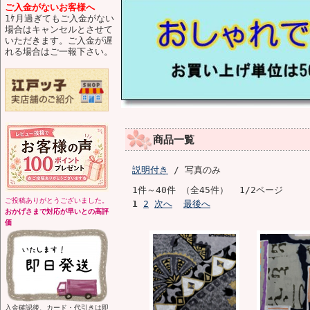
ご入金がないお客様へ
1ｹ月過ぎてもご入金がない
場合はキャンセルとさせて
いただきます。ご入金が遅
れる場合はご一報下さい。
商品一覧
説明付き
/ 写真のみ
1件～40件 （全45件） 1/2ページ
ご投稿ありがとうございました。
1
2
次へ
最後へ
おかげさまで対応が早いとの高評
価
入金確認後、カード・代引きは即