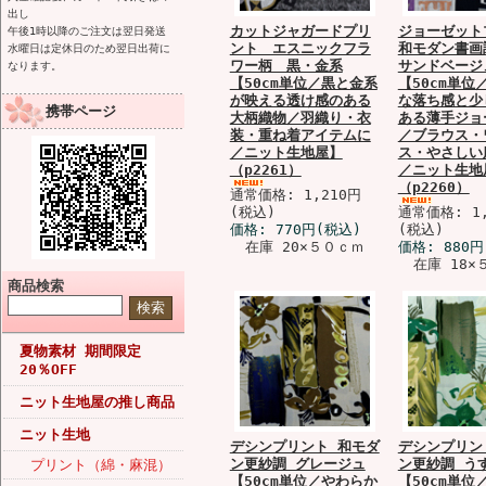
出し
カットジャガードプリ
ジョーゼット
午後1時以降のご注文は翌日発送
ント エスニックフラ
和モダン書画
水曜日は定休日のため翌日出荷に
ワー柄 黒・金系
サンドベージ
なります。
【50cm単位／黒と金系
【50cm単位
が映える透け感のある
な落ち感と少
携帯ページ
大柄織物／羽織り・衣
ある薄手ジョ
装・重ね着アイテムに
／ブラウス・
／ニット生地屋】
ス・やさしい
（p2261）
／ニット生地
（p2260）
通常価格: 1,210円
(税込)
通常価格: 1,
価格:
770円
(税込)
(税込)
在庫 20×５０ｃｍ
価格:
880円
在庫 18×
商品検索
夏物素材 期間限定
20％OFF
ニット生地屋の推し商品
ニット生地
デシンプリント 和モダ
デシンプリン
ン更紗調 グレージュ
ン更紗調 う
プリント（綿・麻混）
【50cm単位／やわらか
【50cm単位