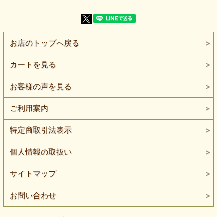
仕上がります。
アパレル仕様の多版プリントならではの繊細な柄表現で、
舞台衣装や特別なシーンはもちろん、 日常のコーディネー
トにも取り入れやすい一枚です。
お店のトップへ戻る
【よくある質問】
カートを見る
Q. 派手すぎませんか？
A. くすみ感のある色合いなので、柄物でも落ち着いた印象
で使えます。
お客様の声を見る
Q. 普段着にも使えますか？
A. はい。シンプルなデザインに仕立てると大人っぽくまと
ご利用案内
まります。
特定商取引法表示
個人情報の取扱い
2.0mまで対応
サイトマップ
お問い合わせ