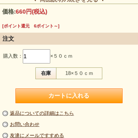
価格:
660円
(税込)
[ポイント還元 6ポイント～]
注文
購入数：
×５０ｃｍ
【品 番】p2191
【商品名】うすピーチスキン ペイズリープリント くすんだ
黄土・緑・藤色系
【価 格】600円＋消費税（50cm単位）
在庫
18×５０ｃｍ
【素 材】ポリエステル：100％
【生地幅】112cm
【販売単位】50cm単位になります。
【生地の厚さ】やや薄手
【生地の伸び】伸びない
うすピーチスキンならではの、しっとりとした柔らかなタッ
チと、 控えめな光沢感が魅力のプリント生地です。
返品についての詳細はこちら
くすんだ黄土色をベースに、深みのある緑と藤色を重ねた配
色が、 落ち着きと華やかさをほどよく両立させています。
お問い合わせ
やや薄手でドレープ性があり、 ブラウス・スカート・ワン
友達にメールですすめる
ピース・羽織りものなど、 動きのあるデザインにも美しく