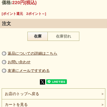
価格:
220円
(税込)
[ポイント還元 2ポイント～]
注文
在庫
在庫切れ
【品 番】m1889
【商品名】コットン杢目ニット生地 ミディアムグレイ
《値下げ》
返品についての詳細はこちら
【価 格】200円＋消費税
【素 材】綿：１００％
【生地幅】１５０cm
お問い合わせ
【販売単位】５０cm単位になります。
【生地の厚さ】普通～やや薄い
友達にメールですすめる
【生地の伸び】ヨコに伸びる。
【ボタンの大きさ】柄の大きさを比較するボタンの直径は
2cmです。
【ご注意】
商品の色はご覧になられる環境によって異なる場合がござい
ます。
お店のトップへ戻る
生地の厚さや伸びは正確ではありません。あくまでもイメー
ジとしてご利用下さい.。
カートを見る