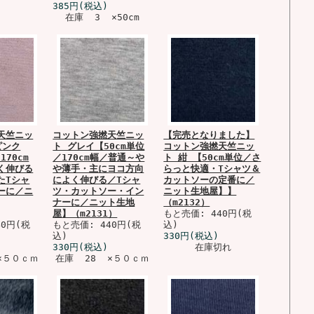
385円(税込)
在庫 3 ×50cm
天竺ニッ
コットン強撚天竺ニッ
【完売となりました】
ピンク
ト グレイ【50cm単位
コットン強撚天竺ニッ
170cm
／170cm幅／普通～や
ト 紺 【50cm単位／さ
く伸びる
や薄手・主にヨコ方向
らっと快適・Tシャツ＆
たTシャ
によく伸びる／Tシャ
カットソーの定番に／
ーに／ニ
ツ・カットソー・イン
ニット生地屋】】
ナーに／ニット生地
（m2132）
屋】（m2131）
もと売価: 440円(税
40円(税
もと売価: 440円(税
込)
込)
330円(税込)
330円(税込)
在庫切れ
×５０ｃｍ
在庫 28 ×５０ｃｍ