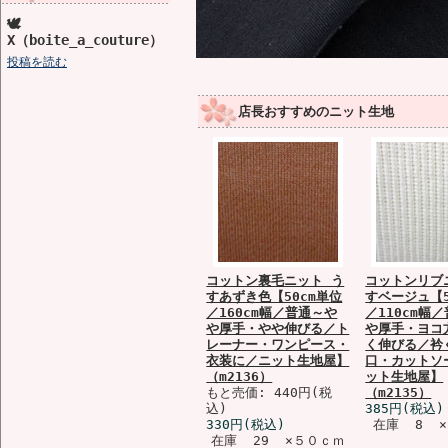
🕊️
X（boite_a_couture）
投稿を読む
店長おすすめのニット生地
コットン裏毛ニット う
コットンリブ
すあずき色【50cm単位
すベージュ【5
／160cm幅／普通～や
／110cm幅
や厚手・やや伸びる／ト
や厚手・ヨコ
レーナー・ワンピース・
く伸びる／衿
衣装に／ニット生地屋】
口・カットソ
（m2136）
ット生地屋】
もと売価: 440円(税
（m2135）
込)
385円(税込)
330円(税込)
在庫 8 
在庫 29 ×５０ｃｍ