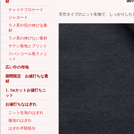
材
チャイナブロケード
天竺タイプのニット生地で、しっかりした
ジャガード
ラメ系や箔の伸びる素
材
ラメ系の伸びない素材
サテン無地とプリント
スパンコール風ラメニ
ット
広い巾の布地
期間限定 お値打ちな素
材
1.5mカットお値打ちニ
ット
お値打ちなはぎれ
ニット生地のはぎれ
服地のはぎれ
はぎれ半額処分