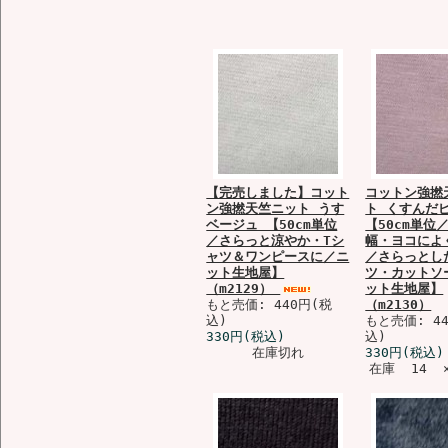
【完売しました】コット
コットン強撚
ン強撚天竺ニット うす
ト くすんだ
ベージュ 【50cm単位
【50cm単位／
／さらっと涼やか・Tシ
幅・ヨコによ
ャツ＆ワンピースに／ニ
／さらっとし
ット生地屋】
ツ・カットソ
（m2129）
ット生地屋】
もと売価: 440円(税
（m2130）
込)
もと売価: 4
330円(税込)
込)
在庫切れ
330円(税込)
在庫 14 