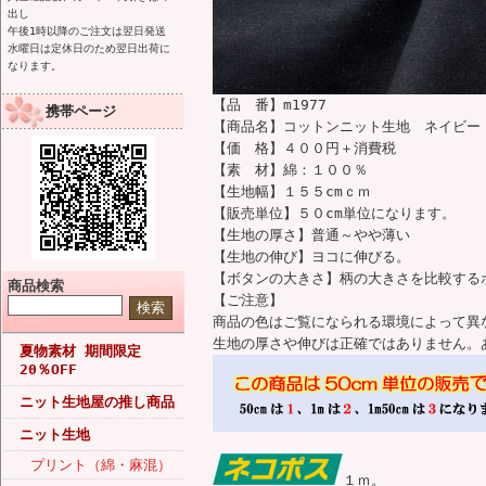
出し
午後1時以降のご注文は翌日発送
水曜日は定休日のため翌日出荷に
なります。
【品 番】m1977
携帯ページ
【商品名】コットンニット生地 ネイビー
【価 格】４００円＋消費税
【素 材】綿：１００％
【生地幅】１５５cmｃｍ
【販売単位】５０cm単位になります。
【生地の厚さ】普通～やや薄い
【生地の伸び】ヨコに伸びる。
【ボタンの大きさ】柄の大きさを比較するボ
商品検索
【ご注意】
商品の色はご覧になられる環境によって異
生地の厚さや伸びは正確ではありません。
夏物素材 期間限定
20％OFF
ニット生地屋の推し商品
ニット生地
プリント（綿・麻混）
１ｍ。