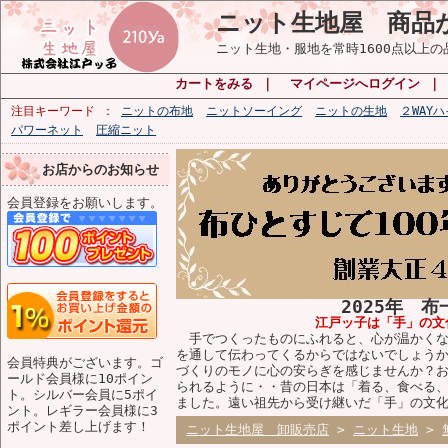
ニット生地屋 商品
ニット生地・服地を常時1600点以上
カートをみる
｜
マイページへログイン
注目キーワード
ニットの布地
ニットソーイング
ニットの生地
２WAY
パワーネット
圧縮ニット
お店からのお知らせ
会員登録をお願いします。
2025年 
江戸ッ子は「手」の文
手でつくったものにふれると、心が温かくな
を通して伝わってくるからではないでしょう
会員特典がございます。ゴ
づくりのモノに心の安らぎを感じませんか？
ールド会員様に10ポイン
られるように・・昔の日本は「着る、食べる
ト。シルバー会員に5ポイ
ました。遠い祖先から受け継いだ「手」の文
ント。レギラー会員様に3
ポイント差し上げます！
ニット生地屋 卸販売店
>
ニット生地
>