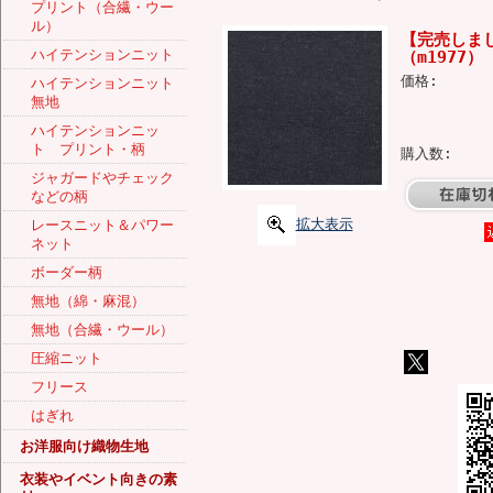
プリント（合繊・ウー
ル）
【完売しま
ハイテンションニット
（m1977）
価格:
ハイテンションニット
無地
ハイテンションニッ
ト プリント・柄
購入数:
ジャガードやチェック
などの柄
拡大表示
レースニット＆パワー
ネット
ボーダー柄
無地（綿・麻混）
無地（合繊・ウール）
圧縮ニット
フリース
はぎれ
お洋服向け織物生地
衣装やイベント向きの素