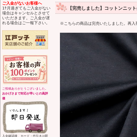
ご入金がないお客様へ
【完売しました】コットンニット生
1ｹ月過ぎてもご入金がない
場合はキャンセルとさせて
いただきます。ご入金が遅
れる場合はご一報下さい。
※こちらの商品は完売いたしました。再入
ご投稿ありがとうございました。
おかげさまで対応が早いとの高評
価
入金確認後、カード・代引きは即