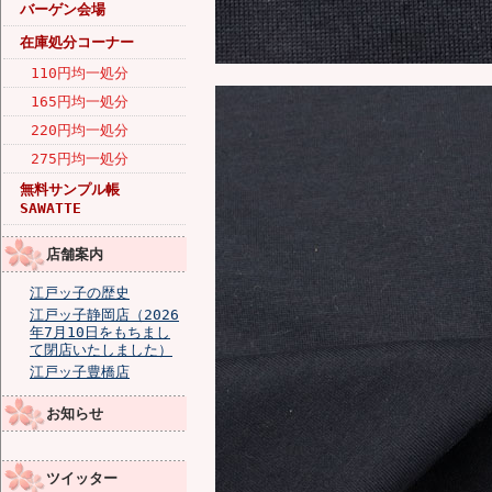
バーゲン会場
在庫処分コーナー
110円均一処分
165円均一処分
220円均一処分
275円均一処分
無料サンプル帳
SAWATTE
店舗案内
江戸ッ子の歴史
江戸ッ子静岡店（2026
年7月10日をもちまし
て閉店いたしました）
江戸ッ子豊橋店
お知らせ
ツイッター