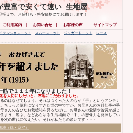
が豊富で安くて速い 生地屋
の品揃えで、お値打ち・格安価格にてお届けします！
｜
ご利用案内
｜
お問い合せ
｜
お客様の声
｜
サイトマップ
ハイテンションニット
スムースニット
ジャガードニット
レース
布一筋で１１１年になりました！
化を大切にしたいと、布地にこだわりました。
るのはなぜでしょう。それはつくった人の心が「手」というアンテナ
か。ちょっと便利になりすぎた世の中ですが、お母さんのお針仕事や手
お母さんの古びたお裁縫箱を見るたびに、お母さんの愛情や苦労が感じ
、住まう、遊ぶ」などあらゆる生活場面で「手」の想像力を発揮してい
化を次の世代に伝えたい。それが私たちの願いです・・・
無地（綿・麻混）