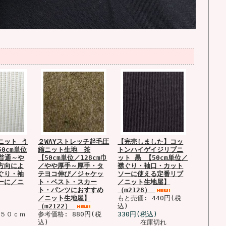
ニット う
２WAYストレッチ起毛圧
【完売しました】コッ
0cm単位
縮ニット生地 茶
トンハイゲイジリブニ
／普通～や
【50cm単位／128cm巾
ット 黒 【50cm単位／
方向によ
／やや厚手～厚手・タ
襟ぐり・袖口・カット
ぐり・袖
テヨコ伸び／ジャケッ
ソーに使える定番リブ
ーに／ニ
ト・ベスト・スカー
／ニット生地屋】
ト・パンツにおすすめ
（m2128）
／ニット生地屋】
もと売価: 440円(税
（m2122）
込)
×５０ｃｍ
参考価格: 880円(税
330円(税込)
込)
在庫切れ