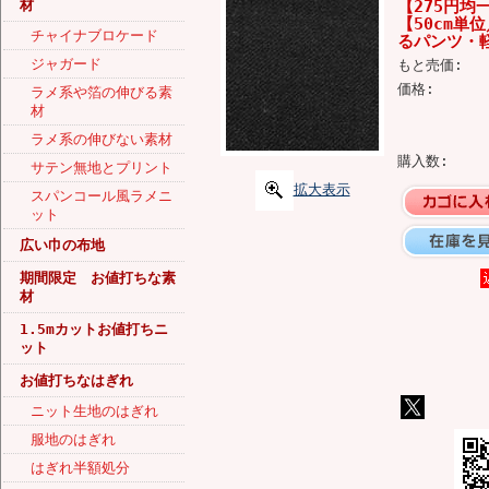
材
【275円
【50cm
チャイナブロケード
るパンツ・軽
ジャガード
もと売価:
価格:
ラメ系や箔の伸びる素
材
ラメ系の伸びない素材
購入数:
サテン無地とプリント
拡大表示
スパンコール風ラメニ
ット
広い巾の布地
期間限定 お値打ちな素
材
1.5mカットお値打ちニ
ット
お値打ちなはぎれ
ニット生地のはぎれ
服地のはぎれ
はぎれ半額処分