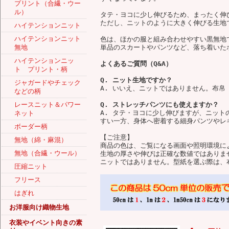
プリント（合繊・ウー
ル）
タテ・ヨコに少し伸びるため、まったく伸
ただし、ニットのように大きく伸びる生地
ハイテンションニット
ハイテンションニット
色は、ほかの服と組み合わせやすい黒無地
無地
単品のスカートやパンツなど、落ち着いた
ハイテンションニッ
よくあるご質問（Q&A）
ト プリント・柄
Q. ニット生地ですか？
ジャガードやチェック
A. いいえ、ニットではありません。布帛
などの柄
レースニット＆パワー
Q. ストレッチパンツにも使えますか？
A. タテ・ヨコに少し伸びますが、ニッ
ネット
すい一方、身体へ密着する細身パンツやレ
ボーダー柄
【ご注意】
無地（綿・麻混）
商品の色は、ご覧になる画面や照明環境に
無地（合繊・ウール）
生地の厚さや伸びは正確な数値ではありま
ニットではありません。型紙を選ぶ際は、
圧縮ニット
フリース
はぎれ
お洋服向け織物生地
衣装やイベント向きの素