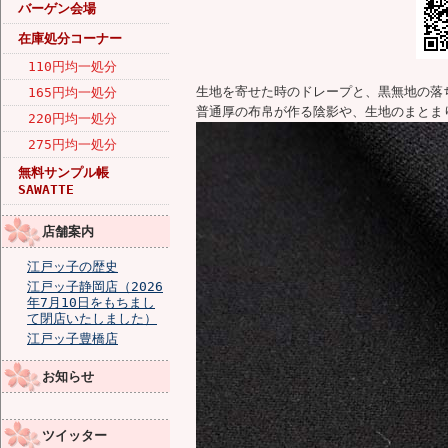
バーゲン会場
在庫処分コーナー
110円均一処分
生地を寄せた時のドレープと、黒無地の落
165円均一処分
普通厚の布帛が作る陰影や、生地のまとま
220円均一処分
275円均一処分
無料サンプル帳
SAWATTE
店舗案内
江戸ッ子の歴史
江戸ッ子静岡店（2026
年7月10日をもちまし
て閉店いたしました）
江戸ッ子豊橋店
お知らせ
ツイッター