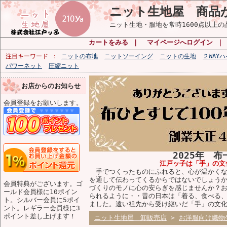
ニット生地屋 商品
ニット生地・服地を常時1600点以上
カートをみる
｜
マイページへログイン
注目キーワード
ニットの布地
ニットソーイング
ニットの生地
２WAY
パワーネット
圧縮ニット
お店からのお知らせ
会員登録をお願いします。
2025年 
江戸ッ子は「手」の文
手でつくったものにふれると、心が温かくな
を通して伝わってくるからではないでしょう
会員特典がございます。ゴ
づくりのモノに心の安らぎを感じませんか？
ールド会員様に10ポイン
られるように・・昔の日本は「着る、食べる
ト。シルバー会員に5ポイ
ました。遠い祖先から受け継いだ「手」の文
ント。レギラー会員様に3
ポイント差し上げます！
ニット生地屋 卸販売店
>
お洋服向け織物