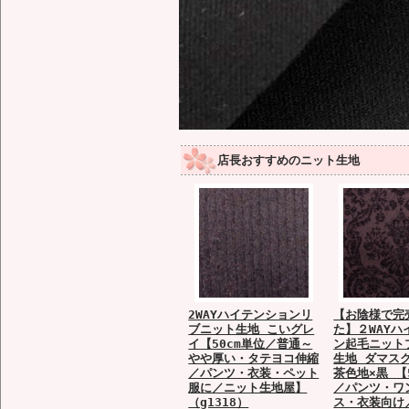
店長おすすめのニット生地
2WAYハイテンションリ
【お陰様で完
ブニット生地 こいグレ
た】２WAYハ
イ【50cm単位／普通～
ン起毛ニット
やや厚い・タテヨコ伸縮
生地 ダマス
／パンツ・衣装・ペット
茶色地×黒 【
服に／ニット生地屋】
／パンツ・ワ
（g1318）
ス・衣装向け