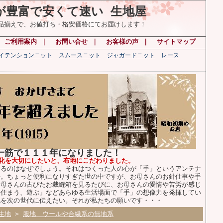
が豊富で安くて速い 生地屋
の品揃えで、お値打ち・格安価格にてお届けします！
｜
ご利用案内
｜
お問い合せ
｜
お客様の声
｜
サイトマップ
ハイテンションニット
スムースニット
ジャガードニット
レース
布一筋で１１１年になりました！
化を大切にしたいと、布地にこだわりました。
るのはなぜでしょう。それはつくった人の心が「手」というアンテナ
か。ちょっと便利になりすぎた世の中ですが、お母さんのお針仕事や手
お母さんの古びたお裁縫箱を見るたびに、お母さんの愛情や苦労が感じ
、住まう、遊ぶ」などあらゆる生活場面で「手」の想像力を発揮してい
化を次の世代に伝えたい。それが私たちの願いです・・・
生地
>
服地 ウールや合繊系の無地系