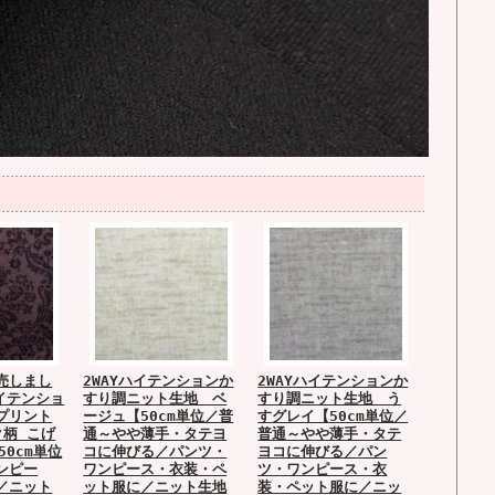
売しまし
2WAYハイテンションか
2WAYハイテンションか
イテンショ
すり調ニット生地 ベ
すり調ニット生地 う
プリント
ージュ【50cm単位／普
すグレイ【50cm単位／
ク柄 こげ
通～やや薄手・タテヨ
普通～やや薄手・タテ
50cm単位
コに伸びる／パンツ・
ヨコに伸びる／パン
ンピー
ワンピース・衣装・ペ
ツ・ワンピース・衣
／ニット
ット服に／ニット生地
装・ペット服に／ニッ