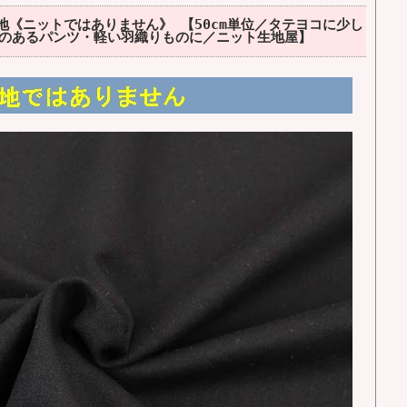
地《ニットではありません》 【50cm単位／タテヨコに少し
のあるパンツ・軽い羽織りものに／ニット生地屋】