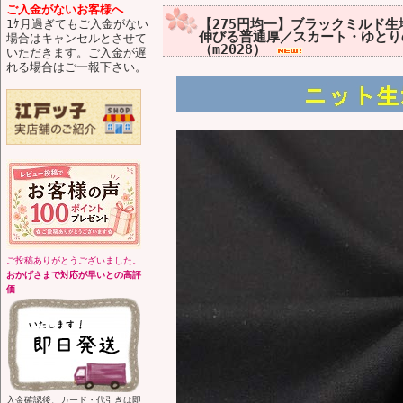
ご入金がないお客様へ
【275円均一】ブラックミルド生
1ｹ月過ぎてもご入金がない
伸びる普通厚／スカート・ゆとり
場合はキャンセルとさせて
（m2028）
いただきます。ご入金が遅
れる場合はご一報下さい。
ご投稿ありがとうございました。
おかげさまで対応が早いとの高評
価
入金確認後、カード・代引きは即