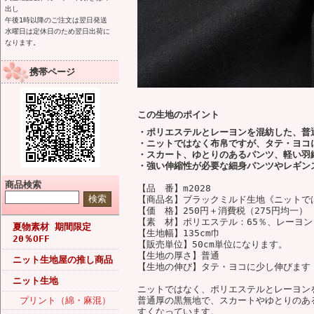
出し
午後1時以降のご注文は翌日発送
水曜日は定休日のため翌日出荷に
なります。
携帯ページ
この生地のポイント
・ポリエステルとレーヨンを混紡した、普
・ニットではなく布帛ですが、タテ・ヨコ
・スカート、ゆとりのあるパンツ、軽い羽
・強い伸縮性が必要な細身パンツやレギン
商品検索
【品 番】m2028
【商品名】ブラックミルド生地《ニットで
【価 格】250円＋消費税（275円均一）
【素 材】ポリエステル：65％、レーヨン
夏物素材 期間限定
【生地幅】135cm巾
20％OFF
【販売単位】50cm単位になります。
【生地の厚さ】普通
ニット生地屋の推し商品
【生地の伸び】タテ・ヨコに少し伸びます
ニット生地
ニットではなく、ポリエステルとレーヨン
プリント（綿・麻混）
普通厚の黒無地で、スカートやゆとりのあ
すくなっています。