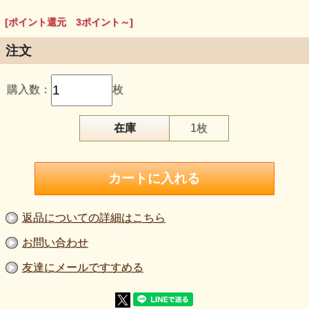
[ポイント還元 3ポイント～]
注文
【品 番】p2083
【商品名】スムースプリントニット生地 花柄 紺・ピン
購入数：
枚
ク・グリーン はぎれ３０ｃｍ
【価 格】２９４円＋消費税
【素 材】ポリエステル：１００％
【生地幅】１０５ｃｍ
在庫
1枚
【販売単位】１枚単位になります。
【生地の厚さ】やや薄い
【生地の伸び】伸びる。
【ボタンの大きさ】柄の大きさを比較するボタンの直径は
2cmです。
【ご注意】
商品の色はご覧になられる環境によって異なる場合がござい
ます。
返品についての詳細はこちら
生地の厚さや伸びは正確ではありません。あくまでもイメー
ジとしてご利用下さい.。
お問い合わせ
友達にメールですすめる