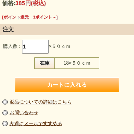
価格:
385円
(税込)
[ポイント還元 3ポイント～]
注文
この生地のおすすめポイント
購入数：
×５０ｃｍ
・タテ・ヨコに伸びる、2WAYハイテンションニットです。
・ピーチスキン調の細かな毛足と、しなやかな風合いがあり
ます。
・黒に近い深さを持ちながら、光によって茶の色味が現れる
在庫
18×５０ｃｍ
こげ茶です。
・普通～やや薄手で、パンツ、タイトスカート、トップス、
衣装などにご検討いただけます。
・160cmの広幅で、大人服や衣装などの裁断計画を立てやす
い規格です。
【品 番】m1883
【商品名】2WAYハイテンションニット こげ茶
返品についての詳細はこちら
【価 格】350円＋消費税（50cm単位）
【素 材】ナイロン：90％、ポリウレタン：10％
お問い合わせ
【生地幅】160cm
【販売単位】50cm単位になります。
友達にメールですすめる
【生地の厚さ】普通～やや薄い
【生地の伸び】タテ・ヨコに伸びます