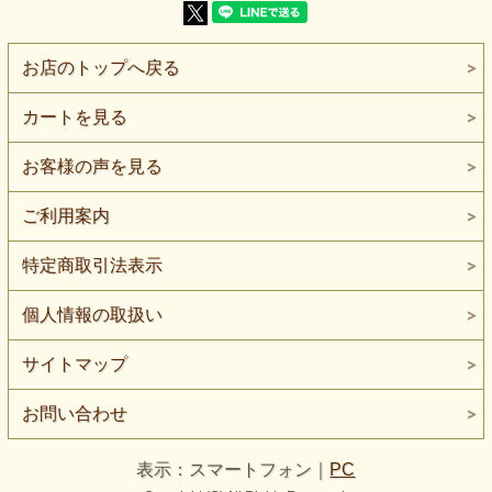
タテ・ヨコの両方向に伸びる、2WAYハイテンションニット
です。
しなやかな風合いがあり、表側にはピーチスキン調の細かな
お店のトップへ戻る
毛足が感じられます。
色は、黒に近い深さを持つこげ茶です。
カートを見る
遠目では黒にも見える落ち着きがありますが、光の当たり方
や表面の向きによって、茶の色味が静かに現れます。
お客様の声を見る
黒い土へ古い革の粉を薄く重ね、表面だけをやわらかく曇ら
せたような色です。
強い光沢を主役にせず、ピーチスキン調の表面によって、濃
ご利用案内
色の硬さを少しやわらげています。
特定商取引法表示
表側には細かな毛足があり、なめらかでしなやかな風合いで
す。
視覚的にも手触りにも暖かみのある印象がありますが、特別
個人情報の取扱い
な保温機能を示すものではありません。
厚みは普通～やや薄手です。
サイトマップ
パンツ、細身パンツ、レギンス、タイトスカート、トップ
ス、チュニック、ワンピース、セットアップなどにご検討い
ただけます。
お問い合わせ
パンツでは、ストレート、テーパード、細身型、ややゆとり
のあるワイド型などに。
表示：スマートフォン｜
PC
黒ほど強く見せずに、深いこげ茶を広い面で見せるボトムへ