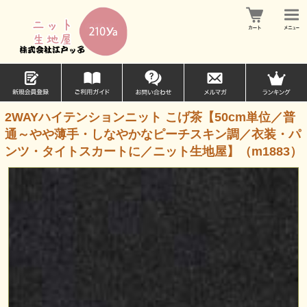
2WAYハイテンションニット こげ茶【50cm単位／普
通～やや薄手・しなやかなピーチスキン調／衣装・パ
ンツ・タイトスカートに／ニット生地屋】（m1883）