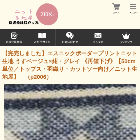
【完売しました】エスニックボーダープリントニット
生地 うすベージュ×紺・グレイ 《再値下げ》【50cm
単位／トップス・羽織り・カットソー向け／ニット生
地屋】 （p2006）