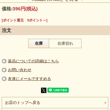
価格:
396円
(税込)
[ポイント還元 3ポイント～]
注文
在庫
在庫切れ
【品 番】p2006
【商品名】エスニックボーダープリントニット生地 うすベ
返品についての詳細はこちら
ージュ×紺・グレイ
【価 格】360円＋消費税（50cm単位）
【割引率】40％
お問い合わせ
【素 材】綿：70％ ポリエステル：30％
【生地幅】約175cm
友達にメールですすめる
【販売単位】50cm単位になります。
【生地の厚さ】普通～やや厚い
【生地の伸び】ヨコに少し伸びます
【組 織】ループ調ニット（表面凹凸あり）
【ボタン参考】柄サイズ比較用ボタン直径：約2cm
【ネコポス】不可
お店のトップへ戻る
【ご注意】色味はご覧の環境により異なります。厚み・伸び
は目安としてご覧ください。