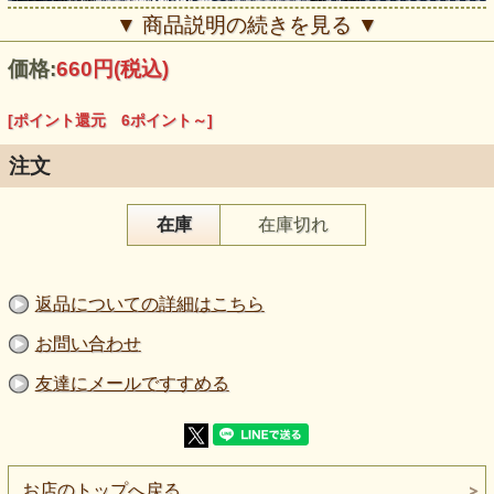
▼ 商品説明の続きを見る ▼
価格:
660円
(税込)
[ポイント還元 6ポイント～]
注文
在庫
在庫切れ
【品 番】p2131
【商品名】フロッキーレース調プリントギンガムニット
オフ×紺ギンガム地に白と黒の花
返品についての詳細はこちら
【価 格】600円＋消費税（50cm単位）
【素 材】綿：53％ ポリエステル：47％
【生地幅】155cm
お問い合わせ
【販売単位】50cm単位になります。
【生地の厚さ】やや薄い〜普通
友達にメールですすめる
【生地の伸び】ヨコ方向に伸びる
【ボタン参考】柄比較用ボタン直径：約2cm
【ご注意】色味は環境により異なります。厚み・伸びは目安
としてご覧ください。
細かなギンガムチェックの上に、 白と黒の花をフロッキー
お店のトップへ戻る