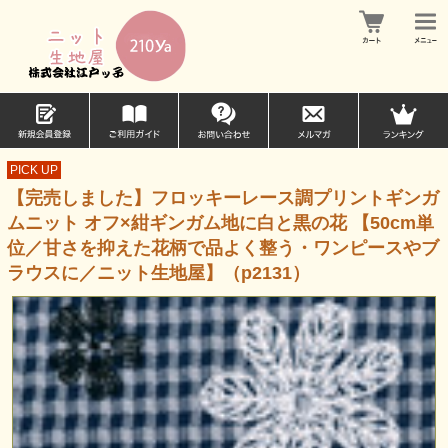
PICK UP
【完売しました】フロッキーレース調プリントギンガ
ムニット オフ×紺ギンガム地に白と黒の花 【50cm単
位／甘さを抑えた花柄で品よく整う・ワンピースやブ
ラウスに／ニット生地屋】（p2131）