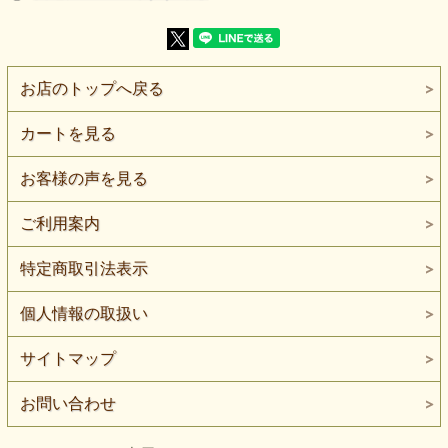
一枚です。
【よくある質問】
Q. 家庭用ミシンでも縫えますか？
A. はい。ニット用針（#11〜#14）を使用し、伸縮縫いやジ
お店のトップへ戻る
グザグ縫いで問題なく縫えます。
押さえ圧を軽めにするときれいに仕上がります。
カートを見る
Q. 柄の方向や裁ち方に注意点はありますか？
A. 特に方向性の強い柄ではありませんが、作品全体のバラ
ンスを見て配置するとより美しく仕上がります。
お客様の声を見る
柄合わせを意識する場合は、少し余裕を持ってご購入くだ
さい。
ご利用案内
Q. 保管やお手入れで気を付けることはありますか？
A. ウール混素材のため、アイロンは低温で当て布を使用
特定商取引法表示
し、保管は湿気の少ない場所でお願いします。
お洗濯はドライまたは手洗いを推奨いたします。
個人情報の取扱い
サイトマップ
お問い合わせ
５０ｃｍまで対応可能。