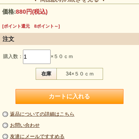
価格:
880円
(税込)
[ポイント還元 8ポイント～]
注文
【品 番】p2219
【商品名】ウール混 ペイズリープリント オフ白地×ラベンダ
購入数：
×５０ｃｍ
ー系
【価 格】８００円＋消費税
【素 材】ポリエステル６３％、アクリル３３％、ウール
４％
在庫
34×５０ｃｍ
【生地巾】約１０８ｃｍ巾
【販売単位】５０ｃｍ単位になります。
【生地の厚さ】中肉
【生地の伸び】タテヨコに伸びる（ヨコ方向の伸びがやや大
きい）
【風合い】硬すぎず柔らかすぎず、しなやかな手ざわり
【ボタンのサイズ】２ｃｍ
返品についての詳細はこちら
オフ白地にラベンダーやパープル系のペイズリー模様をあし
らった上品なプリントニット。
お問い合わせ
柔らかな中肉厚で仕立て映えが良く、秋冬のトップスやチュ
ニック、販売作品にもおすすめです。
友達にメールですすめる
繊細な色使いが優しく、アトリエ作品や衣装制作にも映える