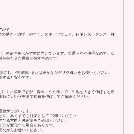
すか？
身体の動きへ追従しやすく、スポーツウェア、レギンス、ダンス・舞
など、伸縮性を活かす型に向いています。普通～やや薄手なので、ゆ
感を持たせた用途がおすすめです。
を目安にし、伸縮縫いまたは細かなジグザグ縫いをお使いください。
認すると安心です。
立ちにくい印象ですが、普通～やや薄手で、生地を大きく伸ばすと透
用時に近い状態まで端布を伸ばしてご確認ください。
場合がございます。
せん。あくまでも目安としてご利用ください。
伸びる方向と伸縮率をご確認ください。
え方が変化する場合があります。
見ながらお使いください。