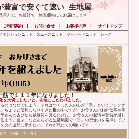
が豊富で安くて速い 生地屋
の品揃えで、お値打ち・格安価格にてお届けします！
｜
ご利用案内
｜
お問い合せ
｜
お客様の声
｜
サイトマップ
ハイテンションニット
スムースニット
ジャガードニット
レース
布一筋で１１１年になりました！
化を大切にしたいと、布地にこだわりました。
るのはなぜでしょう。それはつくった人の心が「手」というアンテナ
か。ちょっと便利になりすぎた世の中ですが、お母さんのお針仕事や手
お母さんの古びたお裁縫箱を見るたびに、お母さんの愛情や苦労が感じ
、住まう、遊ぶ」などあらゆる生活場面で「手」の想像力を発揮してい
化を次の世代に伝えたい。それが私たちの願いです・・・
無地（合繊・ウール）