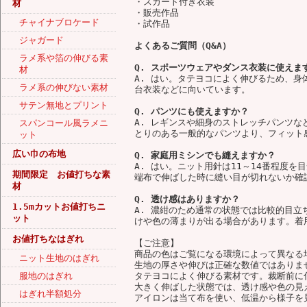
・スカート付き衣装
材
・販売作品
チャイナブロケード
・試作品
ジャガード
よくあるご質問（Q&A）
ラメ系や箔の伸びる素
Q. スポーツウェアやダンス衣装に使えま
材
A. はい。タテヨコによく伸びるため、
ラメ系の伸びない素材
台衣装などに向いています。
サテン無地とプリント
Q. パンツにも使えますか？
A. レギンスや細身のストレッチパンツ
スパンコール風ラメニ
とりのある一般的なパンツより、フィット
ット
広い巾の布地
Q. 家庭用ミシンでも縫えますか？
A. はい。ニット用針は11～14番程度
期間限定 お値打ちな素
端布で伸ばした時に縫い目が切れないか確
材
Q. 透け感はありますか？
1.5mカットお値打ちニ
A. 濃紺のため通常の状態では比較的目
ット
けや色の薄まりが出る場合があります。着
お値打ちなはぎれ
【ご注意】
商品の色はご覧になる環境によって異なる
ニット生地のはぎれ
生地の厚さや伸びは正確な数値ではありま
服地のはぎれ
タテヨコによく伸びる素材です。裁断前に
大きく伸ばした状態では、透け感や色の見
はぎれ半額処分
アイロンは当て布を使い、低温から様子を