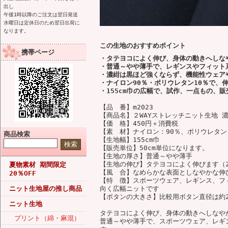
出し
午後1時以降のご注文は翌日発送
水曜日は定休日のため翌日出荷に
なります。
この生地のおすすめポイント
携帯ページ
・タテヨコによく伸び、身体の動きへしなや
・普通～やや薄手で、レギンスやフィット
・濃紺は黒ほど強くならず、機能性ウェア
・ナイロン90％・ポリウレタン10％で、
・155cm巾の広幅で、試作、一点もの、
【品 番】m2023
【商品名】２WAYストレッチニット生地 
【価 格】450円＋消費税
【素 材】ナイロン：90％、ポリウレタン
商品検索
【生地幅】155cm巾
【販売単位】50cm単位になります。
【生地の厚さ】普通～やや薄手
【生地の伸び】タテヨコによく伸びます（2
夏物素材 期間限定
【風 合】なめらかな表面としなやかな伸
20％OFF
【特 徴】スポーツウェア、レギンス、フ
ニット生地屋の推し商品
向く広幅ニットです
【ボタンの大きさ】比較用ボタン直径は約2
ニット生地
タテヨコによく伸び、身体の動きへしなやか
プリント（綿・麻混）
普通～やや薄手で、スポーツウェア、レギ