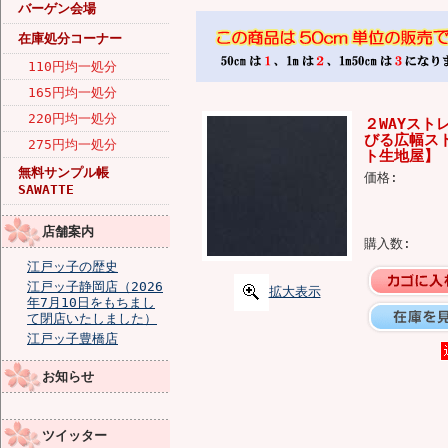
バーゲン会場
在庫処分コーナー
110円均一処分
165円均一処分
220円均一処分
２WAYスト
びる広幅ス
275円均一処分
ト生地屋】（
無料サンプル帳
価格:
SAWATTE
店舗案内
購入数:
江戸ッ子の歴史
江戸ッ子静岡店（2026
拡大表示
年7月10日をもちまし
て閉店いたしました）
江戸ッ子豊橋店
お知らせ
ツイッター