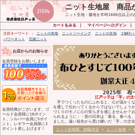
ニット生地屋 商品
ニット生地・服地を常時1600点以上
カートをみる
｜
マイページへログイン
注目キーワード
ニットの布地
ニットソーイング
ニットの生地
２WAY
パワーネット
圧縮ニット
お店からのお知らせ
会員登録をお願いします。
2025年 
江戸ッ子は「手」の文
手でつくったものにふれると、心が温かくな
を通して伝わってくるからではないでしょう
会員特典がございます。ゴ
づくりのモノに心の安らぎを感じませんか？
ールド会員様に10ポイン
られるように・・昔の日本は「着る、食べる
ト。シルバー会員に5ポイ
ました。遠い祖先から受け継いだ「手」の文
ント。レギラー会員様に3
ポイント差し上げます！
ニット生地屋 卸販売店
>
ニット生地
>