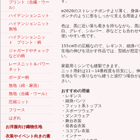
す。
プリント（合繊・ウー
ル）
m2020のストレッチポンチより薄く、身
ハイテンションニット
ポンチのように形をしっかり支える用途よ
ハイテンションニット
色は、黒に近い落ち着きを持ちながら、黒
無地
白、グレイ、シルバー、赤などとも合わせ
使いやすい色です。
ハイテンションニッ
ト プリント・柄
155cm巾の広幅なので、レギンス、細身
ジャガードやチェック
生地の伸びを活かす作品では、型紙が想定
などの柄
い。
レースニット＆パワー
家庭用ミシンでも縫製できます。
ネット
ニット用針は11～14番程度を目安にし、
生地を引っ張りながら縫うと波打つ場合が
ボーダー柄
さい。
無地（綿・麻混）
おすすめの用途
無地（合繊・ウール）
・レギンス
・細身パンツ
圧縮ニット
・フィット系トップス
フリース
・スポーツウェア
・ダンスウェア
はぎれ
・舞台衣装
・発表会衣装
お洋服向け織物生地
・コスプレ衣装
・インナー
衣装やイベント向きの素