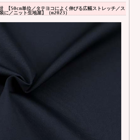
紺 【50cm単位／タテヨコによく伸びる広幅ストレッチ／ス
に／ニット生地屋】（m2023）