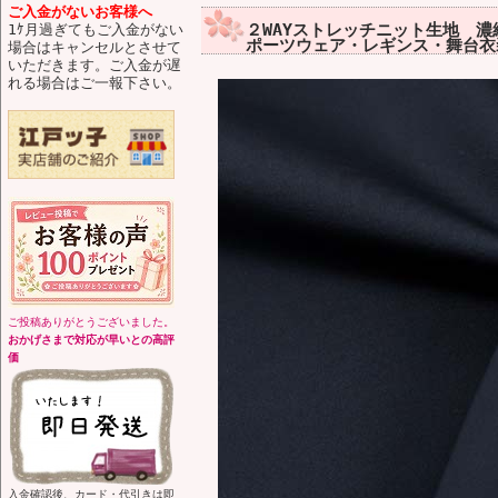
ご入金がないお客様へ
２WAYストレッチニット生地 濃
1ｹ月過ぎてもご入金がない
ポーツウェア・レギンス・舞台衣装
場合はキャンセルとさせて
いただきます。ご入金が遅
れる場合はご一報下さい。
ご投稿ありがとうございました。
おかげさまで対応が早いとの高評
価
入金確認後、カード・代引きは即