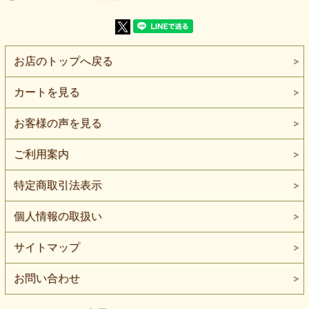
上質感のある見た目と、日常使いしやすい着心地を両立して
います。
タテヨコに伸びるため動きに追従しやすく、
ワンピースやチュニック、羽織りものなど、
お店のトップへ戻る
きちんと感が欲しいアイテムの制作にも向いた素材感。
上品な印象ながら家庭用ミシンでも扱いやすく、
カートを見る
販売作品や一点もの制作、少量制作にも取り入れやすい生地
です。
お客様の声を見る
【よくある質問】
Q. 柄は派手すぎませんか？
ご利用案内
A. 植物柄は控えめで、無地に近い感覚でも使えます。落ち
着いた大人向けの印象です。
特定商取引法表示
Q. ハンドメイド作家の販売作品にも向いていますか？
A. はい。上質感がありつつ扱いやすいため、販売作品や展
個人情報の取扱い
示用アイテムにもおすすめです。
サイトマップ
お問い合わせ