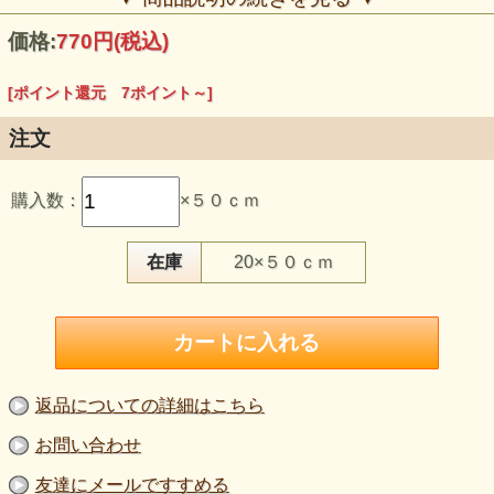
価格:
770円
(税込)
[ポイント還元 7ポイント～]
注文
【品 番】g1341
【商品名】インターシャージャガードニット 植物柄 ダーク
購入数：
×５０ｃｍ
ネイビー
【価 格】700円＋消費税（50cm単位）
【素 材】ポリエステル：68％ レーヨン：32％
【生地幅】124cm
在庫
20×５０ｃｍ
【販売単位】50cm単位になります。
【生地の厚さ】やや中肉
【生地の伸び】タテ・ヨコに伸びる
【ボタンのサイズ】比較用ボタン直径2cm
深みのあるダークネイビーをベースに、
植物柄がさりげなく浮かび上がる、落ち着いた表情のジャガ
ードニットです。
返品についての詳細はこちら
柄は主張しすぎず、無地感覚に近い印象で取り入れやすいの
が特徴。
お問い合わせ
インターシャ織りならではの立体感があり、
友達にメールですすめる
表情豊かでありながら、やわらかな手触り。