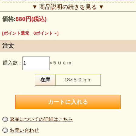
▼ 商品説明の続きを見る ▼
価格:
880円
(税込)
[ポイント還元 8ポイント～]
注文
この生地のおすすめポイント
購入数：
×５０ｃｍ
・麻37％混の、さらりとしたやや薄手ニットです。
・やや粗めの編み地で、通気性よく軽やかに着られます。
・ラベンダーのやわらかな色合いで、上品な印象です。
・ヨコに伸び、トップスやチュニックにもおすすめです。
在庫
18×５０ｃｍ
・150cm巾で、軽い羽織りものにも使いやすいです。
【品 番】g1379
【商品名】ピンチェック 麻混ニット ラベンダー
【価 格】800円＋消費税
【素 材】ポリエステル：63％、麻：37％
【生地巾】150cm巾
【販売単位】50cm単位になります。
返品についての詳細はこちら
【生地の厚さ】やや薄手
【生地の硬さ】柔らかめです。
お問い合わせ
【伸縮性】ヨコ方向に伸びます。