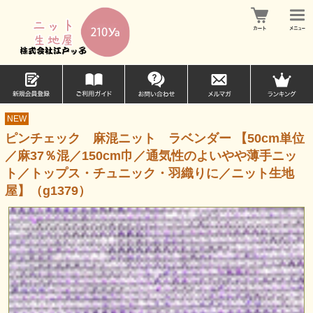
NEW
ピンチェック 麻混ニット ラベンダー 【50cm単位
／麻37％混／150cm巾／通気性のよいやや薄手ニッ
ト／トップス・チュニック・羽織りに／ニット生地
屋】（g1379）