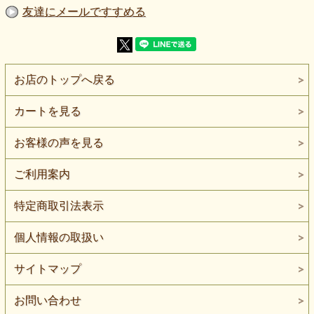
【ネコポス】2mまで対応できます。
友達にメールですすめる
麻を37％混ぜた、やや薄手のピンチェック麻混ニットです。
細かなラベンダー系の色が全体に入り、遠目には淡い無地の
ようにも見える、やさしい表情があります。
春夏のトップスやチュニック、軽い羽織りものなどにおすす
めです。
お店のトップへ戻る
編み地はやや粗めで、ところどころに空気を含むような軽や
かな表情があります。
カートを見る
そのため通気性がよく、暑い時季にも取り入れやすい素材で
す。
さらりとした手触りで、麻混らしいナチュラルな雰囲気も感
お客様の声を見る
じられます。
生地はやや薄手で、透け感があります。
ご利用案内
粗めの編み地による軽やかさが魅力ですが、トップスやチュ
ニックに使う場合は、インナーとの組み合わせをおすすめし
特定商取引法表示
ます。
透け感を活かして、重ね着用のプルオーバーや軽い羽織りも
のにするのもよさそうです。
個人情報の取扱い
風合いは柔らかめで、触り心地もやさしい印象です。
ヨコ方向に伸びるため、体の動きになじみやすく、ゆったり
サイトマップ
したカットソーやチュニックなど、普段着づくりにも使いや
すいニット生地です。
お問い合わせ
ラベンダーは、やわらかく上品な印象のある色合いです。