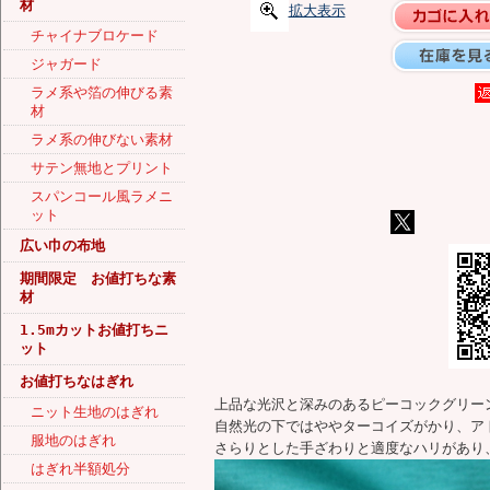
材
拡大表示
チャイナブロケード
ジャガード
ラメ系や箔の伸びる素
材
ラメ系の伸びない素材
サテン無地とプリント
スパンコール風ラメニ
ット
広い巾の布地
期間限定 お値打ちな素
材
1.5mカットお値打ちニ
ット
お値打ちなはぎれ
上品な光沢と深みのあるピーコックグリー
ニット生地のはぎれ
自然光の下ではややターコイズがかり、ア
服地のはぎれ
さらりとした手ざわりと適度なハリがあり
はぎれ半額処分