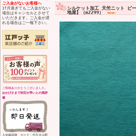
ご入金がないお客様へ
シルケット加工 天竺ニット ピ
1ｹ月過ぎてもご入金がない
地屋】（m2299）
場合はキャンセルとさせて
いただきます。ご入金が遅
れる場合はご一報下さい。
ご投稿ありがとうございました。
おかげさまで対応が早いとの高評
価
入金確認後、カード・代引きは即