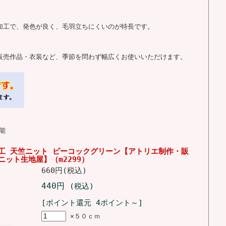
る加工で、発色が良く、毛羽立ちにくいのが特長です。
・販売作品・衣装など、季節を問わず幅広くお使いいただけます。
能
工 天竺ニット ピーコックグリーン【アトリエ制作・販
ニット生地屋】（m2299）
660円(税込)
440円
(税込)
[ポイント還元 4ポイント～]
×５０ｃｍ