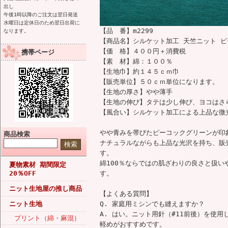
出し
午後1時以降のご注文は翌日発送
水曜日は定休日のため翌日出荷に
【品 番】m2299
なります。
【商品名】シルケット加工 天竺ニット 
【価 格】４００円＋消費税
携帯ページ
【素 材】綿：１００％
【生地巾】約１４５ｃｍ巾
【販売単位】５０ｃｍ単位になります。
【生地の厚さ】やや薄手
【生地の伸び】タテは少し伸び、ヨコはさ
【風合い】シルケット加工による上品な微
やや青みを帯びたピーコックグリーンが印
商品検索
ナチュラルながらも上品な光沢を持ち、販
す。
綿100％ならではの肌ざわりの良さと扱
夏物素材 期間限定
20％OFF
す。
ニット生地屋の推し商品
【よくある質問】
ニット生地
Q. 家庭用ミシンでも縫えますか？
A. はい。ニット用針（#11前後）を使
プリント（綿・麻混）
軽めがおすすめです。