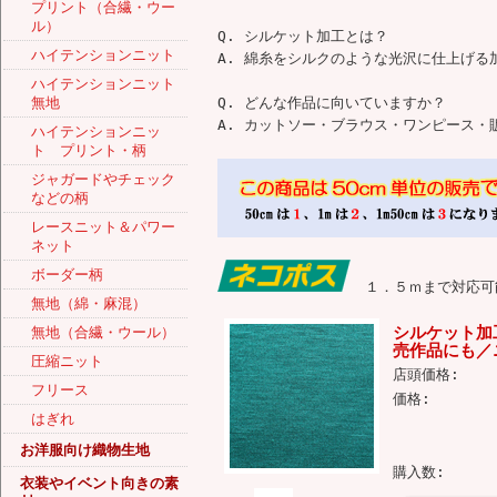
プリント（合繊・ウー
ル）
Q. シルケット加工とは？
ハイテンションニット
A. 綿糸をシルクのような光沢に仕上げ
ハイテンションニット
無地
Q. どんな作品に向いていますか？
A. カットソー・ブラウス・ワンピース
ハイテンションニッ
ト プリント・柄
ジャガードやチェック
などの柄
レースニット＆パワー
ネット
ボーダー柄
１．５ｍまで対応可
無地（綿・麻混）
シルケット加
無地（合繊・ウール）
売作品にも／
圧縮ニット
店頭価格:
フリース
価格:
はぎれ
お洋服向け織物生地
購入数:
衣装やイベント向きの素