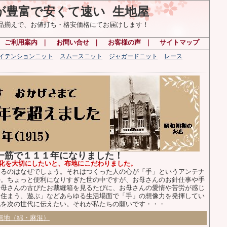
が豊富で安くて速い 生地屋
の品揃えで、お値打ち・格安価格にてお届けします！
｜
ご利用案内
｜
お問い合せ
｜
お客様の声
｜
サイトマップ
ハイテンションニット
スムースニット
ジャガードニット
レース
布一筋で１１１年になりました！
化を大切にしたいと、布地にこだわりました。
るのはなぜでしょう。それはつくった人の心が「手」というアンテナ
か。ちょっと便利になりすぎた世の中ですが、お母さんのお針仕事や手
お母さんの古びたお裁縫箱を見るたびに、お母さんの愛情や苦労が感じ
、住まう、遊ぶ」などあらゆる生活場面で「手」の想像力を発揮してい
化を次の世代に伝えたい。それが私たちの願いです・・・
無地（綿・麻混）