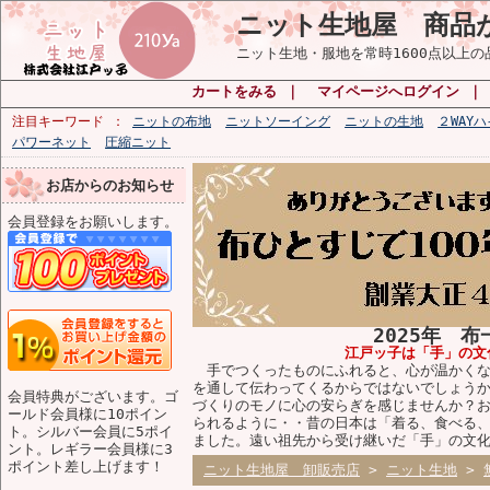
ニット生地屋 商品
ニット生地・服地を常時1600点以上
カートをみる
｜
マイページへログイン
注目キーワード
ニットの布地
ニットソーイング
ニットの生地
２WAY
パワーネット
圧縮ニット
お店からのお知らせ
会員登録をお願いします。
2025年 
江戸ッ子は「手」の文
手でつくったものにふれると、心が温かくな
を通して伝わってくるからではないでしょう
会員特典がございます。ゴ
づくりのモノに心の安らぎを感じませんか？
ールド会員様に10ポイン
られるように・・昔の日本は「着る、食べる
ト。シルバー会員に5ポイ
ました。遠い祖先から受け継いだ「手」の文
ント。レギラー会員様に3
ポイント差し上げます！
ニット生地屋 卸販売店
>
ニット生地
>