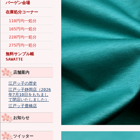
バーゲン会場
在庫処分コーナー
110円均一処分
165円均一処分
220円均一処分
275円均一処分
無料サンプル帳
SAWATTE
店舗案内
江戸ッ子の歴史
江戸ッ子静岡店（2026
年7月10日をもちまし
て閉店いたしました）
江戸ッ子豊橋店
お知らせ
ツイッター