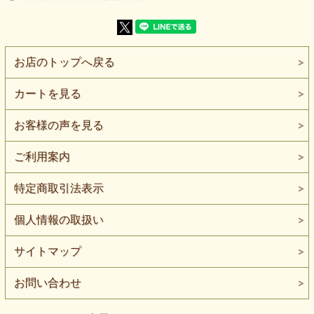
起毛による温かみがありながら、重さを感じにくい中肉素
材。
動きやすさを重視したトップスやレイヤード、衣装制作な
ど、
体のラインに沿うデザインにも向いています。
お店のトップへ戻る
【よくある質問】
カートを見る
Q. 家庭用ミシンでも縫えますか？
A. はい、家庭用ミシンでも縫製可能です。
ニット用針（#11〜#14）を使用すると、より縫いやすくな
お客様の声を見る
ります。
Q. ロックミシンは必要ですか？
ご利用案内
A. 必須ではありませんが、ストレッチ性の高い素材のた
め、
特定商取引法表示
ロックミシンがあると仕上がりがより安定します。
Q. どんな用途に向いていますか？
個人情報の取扱い
A. トップス、インナー、レイヤード、衣装制作などに向い
ています。
伸縮性を活かした、フィット感のあるデザインがおすすめで
サイトマップ
す。
お問い合わせ