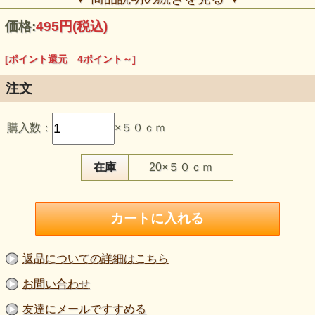
価格:
495円
(税込)
[ポイント還元 4ポイント～]
注文
【品 番】m2322
【商品名】ストレッチ 起毛ニット 黒
購入数：
×５０ｃｍ
【価 格】450円＋消費税（50cm単位）
【素 材】ポリエステル：95％ ポリウレタン：5％
【生地巾】140cm巾
【販売単位】50cm単位になります。
在庫
20×５０ｃｍ
【生地の厚さ】中肉
【生地の伸び】タテヨコに伸びます
【風 合】軽めでしなやか、ほどよいコシがあります。
【特 徴】起毛加工により、軽さと保温性を兼ね備えていま
す。
【ボタン参考】質感比較用ボタン直径：約2cm
【ネコポス】50cmまで対応可能。
【ご注意】色味はご覧の環境により異なります。厚み・伸び
返品についての詳細はこちら
感は目安としてご覧ください。
お問い合わせ
軽やかな着心地と高い伸縮性が魅力の、ストレッチ起毛ニッ
ト。
友達にメールですすめる
黒のシンプルな色味で、用途を選ばず使いやすい一枚です。