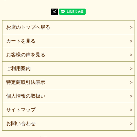
やや薄手で、タテヨコに伸びるため、
体の動きに素直についてきやすく、着用感が軽やか。
インナーや重ね着のパーツ、
すっきりしたトップスなど、薄手の良さを活かしたアイテム
お店のトップへ戻る
に取り入れやすい一枚です。
【よくある質問】
カートを見る
Q. 家庭用ミシンでも縫えますか？
A. はい、縫製可能です。ニット用針（#11〜#14目安）を使
お客様の声を見る
うと安定しやすいです。
Q. 透け感はありますか？
ご利用案内
A. オフ白でやや薄手のため、光の当たり方によっては透け
を感じる場合があります。インナー併用がおすすめです。
特定商取引法表示
Q. どんな用途に使いやすいですか？
A. インナー、重ね着用パーツ、トップスなど、薄手で伸び
個人情報の取扱い
る素材を活かした使い方に向いています。
サイトマップ
お問い合わせ
1.5mまで対応