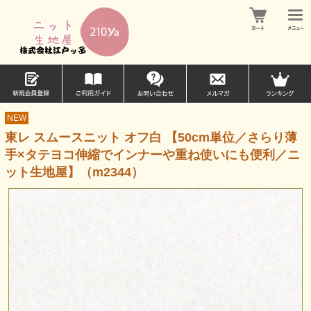
NEW
東レ スムースニット オフ白 【50cm単位／さらり薄
手×タテヨコ伸縮でインナーや重ね使いにも便利／ニ
ット生地屋】（m2344）