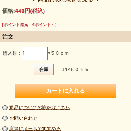
価格:
440円
(税込)
[ポイント還元 4ポイント～]
注文
【品 番】m2344
【商品名】東レポリエステル スムースニット オフ白
購入数：
×５０ｃｍ
【価 格】400円＋消費税（50cm単位）
【素 材】ポリエステル：100％
【生地幅】150cm巾
【販売単位】50cm単位になります。
在庫
14×５０ｃｍ
【生地の厚さ】やや薄手
【生地の伸び】タテヨコに伸びる（ヨコ方向がやや強め）
【風 合】やわらかく、さらりとした触れ心地。
【特 徴】オフ白の無地で合わせやすく、伸縮で動きに沿い
やすい。
【ボタン参考】質感比較用ボタン直径：約2cm
【ご注意】淡色のため透け感は光条件で出る場合がありま
す。色味や質感はご覧の環境により異なります。厚み・伸び
返品についての詳細はこちら
感は目安としてご覧ください。
お問い合わせ
さらりとした触れ心地の、ポリエステルスムースニット。
オフ白のやさしい色味で、合わせやすい無地タイプです。
友達にメールですすめる