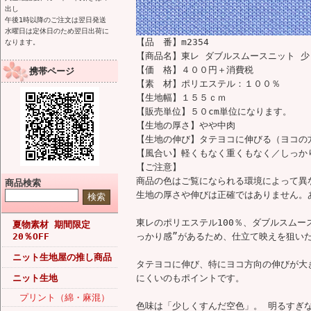
出し
午後1時以降のご注文は翌日発送
水曜日は定休日のため翌日出荷に
【品 番】m2354
なります。
【商品名】東レ ダブルスムースニット 
【価 格】４００円＋消費税
携帯ページ
【素 材】ポリエステル：１００％
【生地幅】１５５ｃｍ
【販売単位】５０cm単位になります。
【生地の厚さ】やや中肉
【生地の伸び】タテヨコに伸びる（ヨコの
【風合い】軽くもなく重くもなく／しっか
【ご注意】
商品の色はご覧になられる環境によって異
商品検索
生地の厚さや伸びは正確ではありません。
東レのポリエステル100％、ダブルスムー
夏物素材 期間限定
20％OFF
っかり感”があるため、仕立て映えを狙い
ニット生地屋の推し商品
タテヨコに伸び、特にヨコ方向の伸びが大
ニット生地
にくいのもポイントです。
プリント（綿・麻混）
色味は「少しくすんだ空色」。 明るすぎ