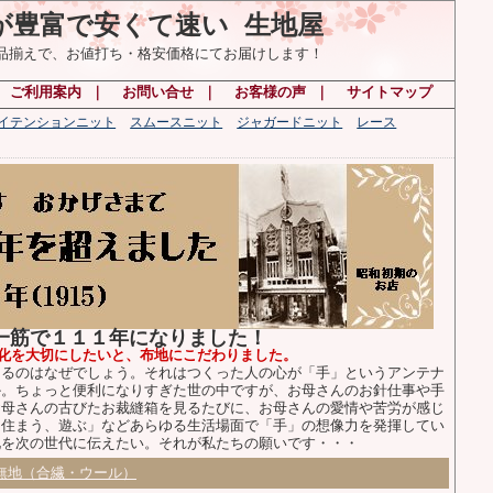
が豊富で安くて速い 生地屋
の品揃えで、お値打ち・格安価格にてお届けします！
｜
ご利用案内
｜
お問い合せ
｜
お客様の声
｜
サイトマップ
ハイテンションニット
スムースニット
ジャガードニット
レース
布一筋で１１１年になりました！
化を大切にしたいと、布地にこだわりました。
るのはなぜでしょう。それはつくった人の心が「手」というアンテナ
か。ちょっと便利になりすぎた世の中ですが、お母さんのお針仕事や手
お母さんの古びたお裁縫箱を見るたびに、お母さんの愛情や苦労が感じ
、住まう、遊ぶ」などあらゆる生活場面で「手」の想像力を発揮してい
化を次の世代に伝えたい。それが私たちの願いです・・・
無地（合繊・ウール）