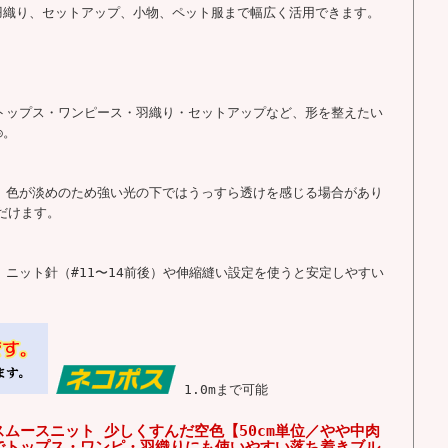
羽織り、セットアップ、小物、ペット服まで幅広く活用できます。
、トップス・ワンピース・羽織り・セットアップなど、形を整えたい
◎。
が、色が淡めのため強い光の下ではうっすら透けを感じる場合があり
だけます。
。ニット針（#11〜14前後）や伸縮縫い設定を使うと安定しやすい
1.0mまで可能
スムースニット 少しくすんだ空色【50cm単位／やや中肉
でトップス・ワンピ・羽織りにも使いやすい落ち着きブル