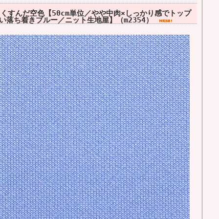
くすんだ空色【50cm単位／やや中肉×しっかり感でトップ
い落ち着きブルー／ニット生地屋】（m2354）