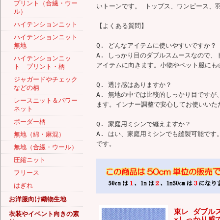
プリント（合繊・ウー
いトーンです。 トップス、ワンピース、
ル）
ハイテンションニット
【よくある質問】
ハイテンションニット
無地
Q. どんなアイテムに使いやすいですか？
A. しっかり目のダブルスムースなので
ハイテンションニッ
アイテムに向きます。小物やペット服にも
ト プリント・柄
ジャガードやチェック
Q. 透け感はありますか？
などの柄
A. 無地の中では比較的しっかり目です
レースニット＆パワー
ます。インナー調整で安心してお使いいた
ネット
ボーダー柄
Q. 家庭用ミシンで縫えますか？
A. はい、家庭用ミシンでも縫製可能です
無地（綿・麻混）
です。
無地（合繊・ウール）
圧縮ニット
フリース
はぎれ
お洋服向け織物生地
東レ ダブル
衣装やイベント向きの素
×しっかり感