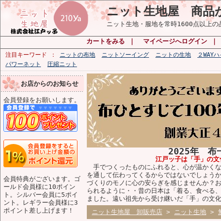
ニット生地屋 商品
ニット生地・服地を常時1600点以上
カートをみる
｜
マイページへログイン
注目キーワード
ニットの布地
ニットソーイング
ニットの生地
２WAY
パワーネット
圧縮ニット
お店からのお知らせ
会員登録をお願いします。
2025年 
江戸ッ子は「手」の文
手でつくったものにふれると、心が温かくな
を通して伝わってくるからではないでしょう
会員特典がございます。ゴ
づくりのモノに心の安らぎを感じませんか？
ールド会員様に10ポイン
られるように・・昔の日本は「着る、食べる
ト。シルバー会員に5ポイ
ました。遠い祖先から受け継いだ「手」の文
ント。レギラー会員様に3
ポイント差し上げます！
ニット生地屋 卸販売店
>
ニット生地
>