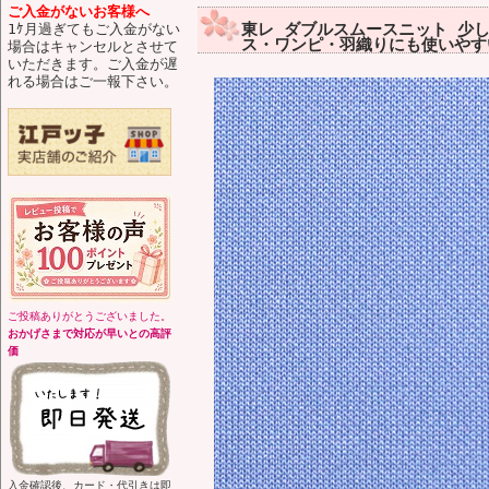
ご入金がないお客様へ
東レ ダブルスムースニット 少し
1ｹ月過ぎてもご入金がない
ス・ワンピ・羽織りにも使いやす
場合はキャンセルとさせて
いただきます。ご入金が遅
れる場合はご一報下さい。
ご投稿ありがとうございました。
おかげさまで対応が早いとの高評
価
入金確認後、カード・代引きは即