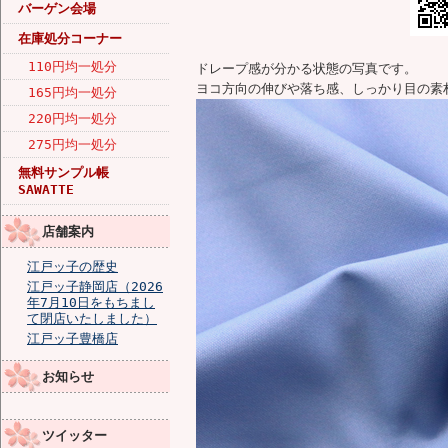
バーゲン会場
在庫処分コーナー
110円均一処分
ドレープ感が分かる状態の写真です。
ヨコ方向の伸びや落ち感、しっかり目の素
165円均一処分
220円均一処分
275円均一処分
無料サンプル帳
SAWATTE
店舗案内
江戸ッ子の歴史
江戸ッ子静岡店（2026
年7月10日をもちまし
て閉店いたしました）
江戸ッ子豊橋店
お知らせ
ツイッター