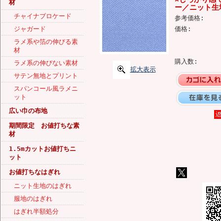
材
ー／ニット生地
チャイナブロケード
参考価格:
ジャガード
価格:
ラメ系や箔の伸びる素
材
購入数:
ラメ系の伸びない素材
拡大表示
サテン無地とプリント
スパンコール風ラメニ
ット
広い巾の布地
期間限定 お値打ちな素
材
1.5mカットお値打ちニ
ット
お値打ちなはぎれ
ニット生地のはぎれ
服地のはぎれ
はぎれ半額処分