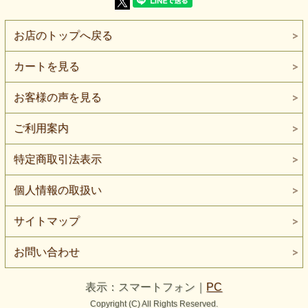
感。 カットソー・トップス・ワンピース・チュニックはも
ちろん、 衣装や舞台用素材としても幅広く使える一枚で
す。
お店のトップへ戻る
【よくある質問】
カートを見る
Q. 家庭用ミシンでも縫えますか？
A. はい、家庭用ミシンでも縫製可能です。
ニット用針（#11〜#14）を使用すると縫いやすくなりま
お客様の声を見る
す。
Q. ロックミシンは必要ですか？
ご利用案内
A. 必須ではありませんが、リブニットのためロックミシン
があると仕上がりが安定します。
特定商取引法表示
家庭用ミシンの場合は、縫い代処理や伸び止めを工夫すると
安心です。
個人情報の取扱い
Q. どんな用途に向いていますか？
A. カットソー、トップス、ワンピース、チュニック、衣装
などに向いています。
サイトマップ
伸縮性を活かしたフィット感のあるデザインがおすすめで
す。
お問い合わせ
表示：スマートフォン｜
PC
Copyright (C) All Rights Reserved.