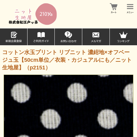
コットン水玉プリント リブニット 濃紺地×オフベー
ジュ玉【50cm単位／衣装・カジュアルにも／ニット
生地屋】（p2151）