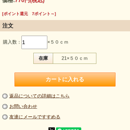
価格:
770円
(税込)
[ポイント還元 7ポイント～]
注文
【品 番】p2151
【商品名】コットン水玉プリント リブニット 濃紺地×オフベ
購入数：
×５０ｃｍ
ージュ玉
【価 格】700円＋消費税（50cm単位）
【素 材】綿：100％
【生地巾】約160cm巾
在庫
21×５０ｃｍ
【販売単位】50cm単位になります。
【生地の厚さ】中肉
【生地の伸び】タテヨコに伸びます（ヨコ方向がよく伸びま
す）
【風 合】程よい厚みのあるリブニットで、しっかり感と柔
らかさを兼ね備えています。
【ボタン参考】柄サイズ比較用ボタン直径：約2cm
【ネコポス】1.0mまで対応可能。
返品についての詳細はこちら
【ご注意】色味はご覧の環境により異なります。厚み・伸び
感は目安としてご覧ください。
お問い合わせ
濃紺地にオフベージュの水玉プリントを合わせた、コントラ
友達にメールですすめる
ストが美しいコットンリブニット。 定番のドット柄なが
ら、落ち着きと上品さがあり甘くなりすぎない印象です。
中肉厚で伸縮性が高く、体に程よくフィットしやすい素材