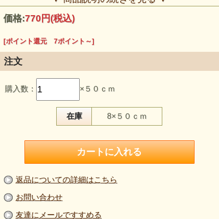
価格:
770円
(税込)
[ポイント還元 7ポイント～]
注文
【品 番】p2166
【商品名】コットン強撚スムースニットプリント ぼかし花
購入数：
×５０ｃｍ
柄 黄色系
【価 格】７００円＋消費税（５０cm単位）
【素 材】綿：１００％
【生地巾】約１４０cm巾
在庫
8×５０ｃｍ
【販売単位】５０cm単位になります。
【生地の厚さ】やや薄手（軽やかで扱いやすいタイプ）
【生地の伸び】タテヨコに伸びます（ヨコ方向の伸びがやや
大きめ）
【風合い】強撚糸特有のシャリ感とさらりとした肌触り。淡
い黄色を基調に、にじむようなぼかし花柄がやさしい印象の
スムースニットです。
【ネコポス】２.０mまで対応可能。
返品についての詳細はこちら
【ご注意】色味はご覧の環境により異なります。厚さ・伸び
感は目安としてご覧ください。
お問い合わせ
強撚糸を使用した、肌離れの良いコットンスムースニット。
友達にメールですすめる
淡い黄色をベースに、グリーンやブルーが溶け込むように広