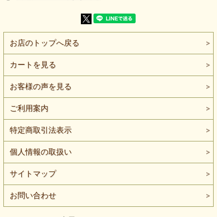
がるぼかし花柄が、 明るくやさしい雰囲気を演出します。
軽やかな着心地と自然なドレープ感があり、ブラウスやワン
ピース、カットソーなど 日常使いから作品制作まで幅広く
活躍する素材です。
お店のトップへ戻る
【よくある質問】
Q. 家庭用ミシンでも縫えますか？
カートを見る
A. はい、縫えます。スムースニットは比較的扱いやすく、
ニット用針（#11〜#14）の使用がおすすめです。ロックミ
シンがあると縫い目がより安定します。
お客様の声を見る
Q. どんなアイテムに向いていますか？
A. ブラウス、ワンピース、カットソー、チュニック、軽め
ご利用案内
の羽織りなどに向いています。柄を活かしたシンプルなデザ
インがおすすめです。
特定商取引法表示
Q. 透け感はありますか？
A. やや薄手のため、淡色部分では若干透け感があります。
個人情報の取扱い
ワンピースなどの場合は裏地の使用をおすすめします。
サイトマップ
お問い合わせ
2.0mまで対応