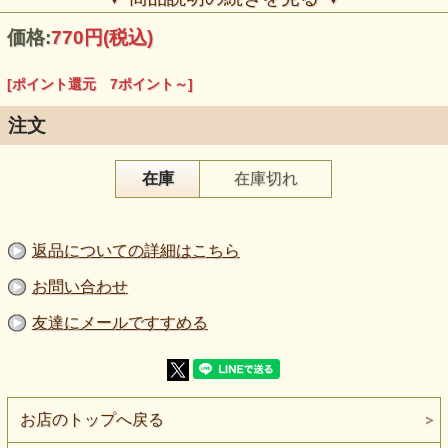
価格:
770円
(税込)
[ポイント還元 7ポイント～]
注文
在庫
在庫切れ
【品 番】bo501
【商品名】２WAYストレッチピーチスキンマルチボーダー
返品についての詳細はこちら
ニット生地 水色系
【価 格】７００円＋消費税
【素 材】ポリエステル：６３％、レーヨン：３３％、ポリ
お問い合わせ
ウレタン：４％
【サイズ】１５０ｃｍ
友達にメールですすめる
【販売単位】５０ｃｍ単位になります。
【生地の厚さ】やや厚い
【生地の伸び】タテとヨコの２WAYに伸びる。
【ボタンの大きさ】柄の大きさを比較するボタンの直径は
2cmです。
【ご注意】
お店のトップへ戻る
商品の色はご覧になられる環境によって異なる場合がござい
ます。