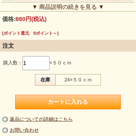
▼ 商品説明の続きを見る ▼
価格:
880円
(税込)
[ポイント還元 8ポイント～]
注文
この生地のおすすめポイント
購入数：
×５０ｃｍ
・麻37％混の、さらりとしたやや薄手ニットです。
・やや粗めの編み地で、通気性よく軽やかに着られます。
・赤系の明るさがあり、あたたかみのある印象です。
・ヨコに伸び、トップスやチュニックにもおすすめです。
在庫
24×５０ｃｍ
・160cm巾の広幅で、軽い羽織りものにも使いやすいです。
【品 番】g1375
【商品名】ピンチェック 麻混ニット 赤
【価 格】800円＋消費税
【素 材】ポリエステル：63％、麻：37％
【生地巾】160cm巾
【販売単位】50cm単位になります。
返品についての詳細はこちら
【生地の厚さ】やや薄手
【生地の硬さ】柔らかめですが、柔らかすぎる生地ではあり
お問い合わせ
ません。