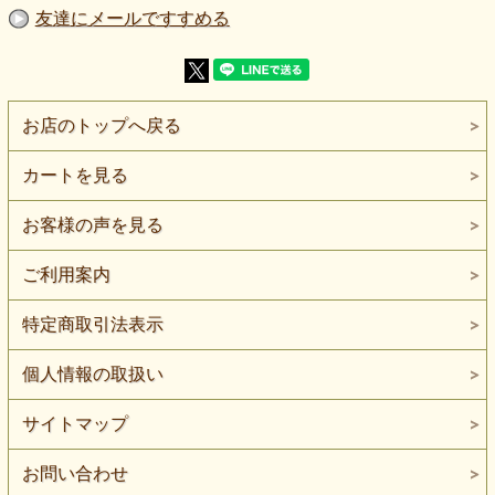
【伸縮性】ヨコ方向に伸びます。
友達にメールですすめる
【ネコポス】2mまで対応できます。
麻を37％混ぜた、やや薄手のピンチェック麻混ニットです。
細かな赤系の色が全体に入り、遠目には淡い無地のようにも
見える表情があります。
春夏のトップスやチュニック、軽い羽織りものなどにおすす
お店のトップへ戻る
めです。
編み地はやや粗めで、ところどころに空気を含むような軽や
カートを見る
かな表情があります。
そのため通気性がよく、暑い時季にも取り入れやすい素材で
す。
お客様の声を見る
さらりとした手触りで、麻混らしいナチュラルな雰囲気も感
じられます。
ご利用案内
生地はやや薄手で、透け感があります。
粗めの編み地による軽やかさが魅力ですが、トップスやチュ
特定商取引法表示
ニックに使う場合は、インナーとの組み合わせをおすすめし
ます。
透け感を活かして、重ね着用のプルオーバーや軽い羽織りも
個人情報の取扱い
のにするのもよさそうです。
風合いは柔らかめですが、柔らかすぎて頼りない感じではあ
サイトマップ
りません。
ヨコ方向に伸びるため、体の動きになじみやすく、ゆったり
したカットソーやチュニックなど、普段着づくりにも使いや
お問い合わせ
すいニット生地です。