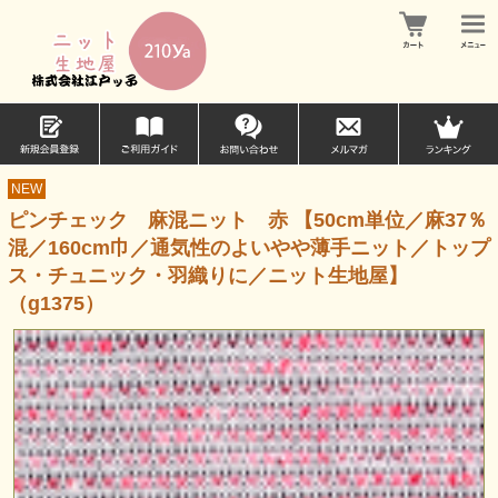
NEW
ピンチェック 麻混ニット 赤 【50cm単位／麻37％
混／160cm巾／通気性のよいやや薄手ニット／トップ
ス・チュニック・羽織りに／ニット生地屋】
（g1375）