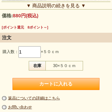
▼ 商品説明の続きを見る ▼
価格:
880円
(税込)
[ポイント還元 8ポイント～]
注文
この生地のおすすめポイント
購入数：
×５０ｃｍ
・麻37％混の、さらりとしたやや薄手ニットです。
・やや粗めの編み地で、通気性よく軽やかに着られます。
・濃紺系の落ち着いた色合いで、引き締まった印象です。
・ヨコに伸び、トップスやチュニックにもおすすめです。
在庫
30×５０ｃｍ
・160cm巾の広幅で、軽い羽織りものにも使いやすいです。
【品 番】g1377
【商品名】ピンチェック 麻混ニット 濃紺
【価 格】800円＋消費税
【素 材】ポリエステル：63％、麻：37％
【生地巾】160cm巾
【販売単位】50cm単位になります。
返品についての詳細はこちら
【生地の厚さ】やや薄手
【生地の硬さ】柔らかめですが、柔らかすぎる生地ではあり
お問い合わせ
ません。