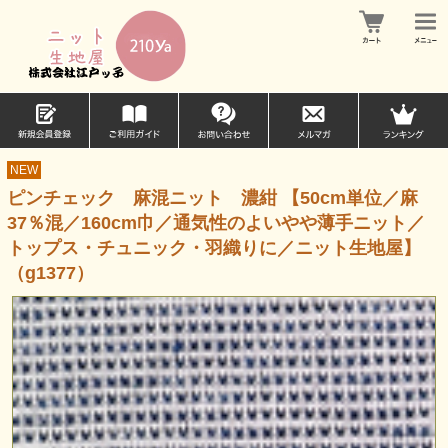
NEW
ピンチェック 麻混ニット 濃紺 【50cm単位／麻
37％混／160cm巾／通気性のよいやや薄手ニット／
トップス・チュニック・羽織りに／ニット生地屋】
（g1377）