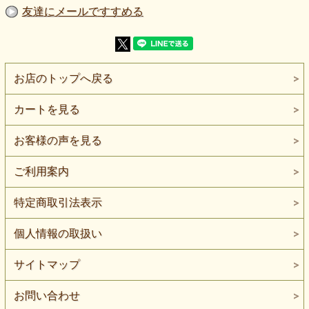
【伸縮性】ヨコ方向に伸びます。
友達にメールですすめる
【ネコポス】2mまで対応できます。
麻を37％混ぜた、やや薄手のピンチェック麻混ニットです。
細かな濃紺系の色が全体に入り、遠目には淡い無地のように
も見える表情があります。
春夏のトップスやチュニック、軽い羽織りものなどにおすす
お店のトップへ戻る
めです。
編み地はやや粗めで、ところどころに空気を含むような軽や
カートを見る
かな表情があります。
そのため通気性がよく、暑い時季にも取り入れやすい素材で
す。
お客様の声を見る
さらりとした手触りで、麻混らしいナチュラルな雰囲気も感
じられます。
ご利用案内
生地はやや薄手で、透け感があります。
粗めの編み地による軽やかさが魅力ですが、トップスやチュ
特定商取引法表示
ニックに使う場合は、インナーとの組み合わせをおすすめし
ます。
透け感を活かして、重ね着用のプルオーバーや軽い羽織りも
個人情報の取扱い
のにするのもよさそうです。
風合いは柔らかめですが、柔らかすぎて頼りない感じではあ
サイトマップ
りません。
ヨコ方向に伸びるため、体の動きになじみやすく、ゆったり
したカットソーやチュニックなど、普段着づくりにも使いや
お問い合わせ
すいニット生地です。