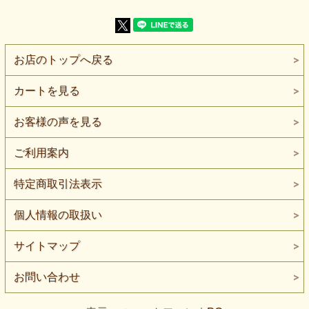
【伸縮性】伸縮性があります。
【透け感】あります。
【ネコポス】2mまで対応できます。
ポリエステル100％の、細かなネット状に編まれた茶色のパ
お店のトップへ戻る
ワーネットです。
薄手で軽く、透け感と伸縮性があります。
舞台・ダンス衣装の重ね使い、袖やヨークの切り替え、コス
カートを見る
プレ衣装のインナー、ストールなどにおすすめです。
細かな網目があり、一枚で使うと下の色や肌が透けて見えま
お客様の声を見る
す。
別の生地に重ねることで、色を少し落ち着かせたり、表面へ
やわらかな陰影を加えたりできます。
ご利用案内
衣装の一部分へ取り入れるほか、全面を重ねて色や質感を変
える使い方にも向いています。
特定商取引法表示
伸縮性があり、体の動きになじみやすい生地です。
袖、デコルテ、ヨーク、衣装のインナーなど、動きのある部
個人情報の取扱い
分にも取り入れやすくなっています。
ただし伸びの強さや方向は、作品へ使う前に端布でご確認く
ださい。
サイトマップ
茶は、黒ほど輪郭が強くならず、ベージュよりも深みのある
落ち着いた色合いです。
お問い合わせ
少しくすみを含んだブラウン系で、肌の色へ強くなじませす
ぎず、やわらかな透け感を作りやすくなっています。
黒、ベージュ、エンジ、ゴールド系などとも組み合わせやす