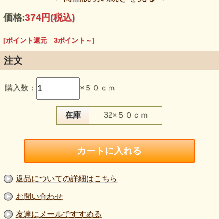
価格:
374円
(税込)
[ポイント還元 3ポイント～]
注文
この生地のおすすめポイント
購入数：
×５０ｃｍ
・細かなネット状の編み目がある、薄手のパワーネットで
す。
・伸縮性があり、体の動きになじみやすい生地です。
・黒よりも印象がやわらかな、落ち着いた茶系の色合いで
在庫
32×５０ｃｍ
す。
・衣装の重ね使い、袖、ヨーク、インナーなどに向いていま
す。
・ストール、スヌード、軽い羽織りものにもおすすめです。
【品 番】la758
【商品名】パワーネット（チュール）ニット生地 茶
【価 格】340円＋消費税
返品についての詳細はこちら
【素 材】ポリエステル：100％
【生地巾】105cm巾
お問い合わせ
【販売単位】50cm単位になります。
【生地の厚さ】薄手
友達にメールですすめる
【生地の硬さ】柔らかめです。