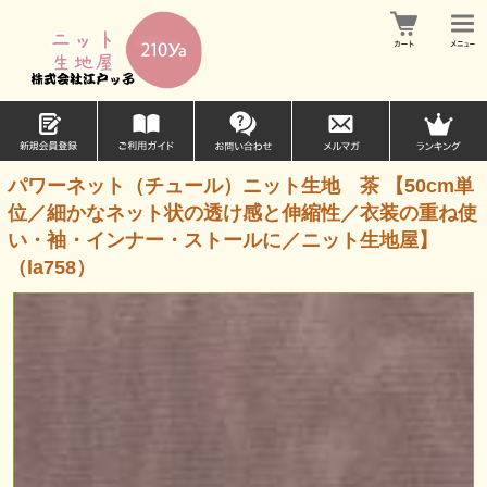
パワーネット（チュール）ニット生地 茶 【50cm単
位／細かなネット状の透け感と伸縮性／衣装の重ね使
い・袖・インナー・ストールに／ニット生地屋】
（la758）