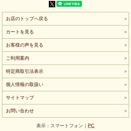
オーバースカートやオーバーレイヤーとしても扱いやすい素
材感。
Aラインドレスやマーメイドシルエットの舞台衣装、
お店のトップへ戻る
ブライダル用ドレスのポイント使い、
クロップド丈のボレロやショールなど、
シルエットを邪魔せず輝きを足したいデザインに向いていま
カートを見る
す。
また、クラッチバッグや小物制作など、
お客様の声を見る
作品の一部に使うだけでも存在感があり、
一点ものや販売作品用の素材としても取り入れやすい生地で
す。
ご利用案内
50cm単位で購入できるため、
試作や部分使い、少量制作にも対応しやすく、
特定商取引法表示
ハンドメイド作家の方にもおすすめです。
個人情報の取扱い
【よくある質問】 Q. スパンコール生地ですが重くありませ
んか？
A. メッシュ基布のため比較的軽く、衣装の重ね使いや部分
サイトマップ
使いにも取り入れやすい素材です。
Q. ブライダル用途にも使えますか？
お問い合わせ
A. はい。白系で上品な輝きのため、ウェディングドレスや
ブライダル小物にもご使用いただけます。
表示：スマートフォン｜
PC