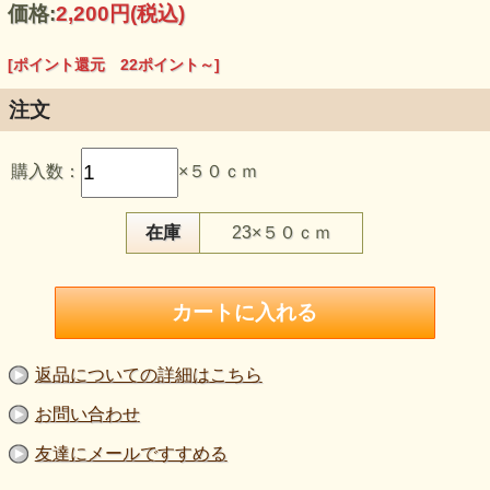
価格:
2,200円
(税込)
[ポイント還元 22ポイント～]
注文
購入数：
×５０ｃｍ
【品 番】la858
【商品名】スパンコール 白系
【価 格】2,000円＋消費税（50cm単位）
在庫
23×５０ｃｍ
【素 材】基布：ポリエステル100％（スパンコール付き）
【生地幅】135～140cm
【販売単位】50cm単位になります。
【生地の厚さ】やや薄手～やや中肉
【生地の伸び】ヨコ方向にやや伸びる
【ボタンのサイズ】柄の比較用ボタン直径2cm
※ニット生地ではありません。
返品についての詳細はこちら
メッシュ基布に細かなスパンコールを縫い付けた、
上品な輝きが特徴の白系スパンコール生地です。
お問い合わせ
光を受ける角度によって、きらめきが柔らかく変化します。
友達にメールですすめる
基布がメッシュのため、
見た目の華やかさに反して軽やかで、