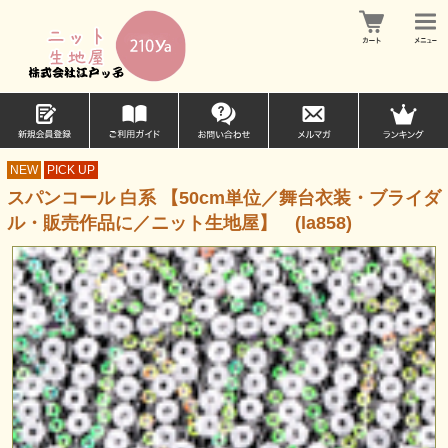
NEW
PICK UP
スパンコール 白系 【50cm単位／舞台衣装・ブライダ
ル・販売作品に／ニット生地屋】 (la858)