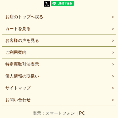
舞台衣装・ダンス衣装などのステージ用途はもちろん、
ストールやバッグ、部分使いのデザイン素材として取り入れ
ることで、
作品全体にモード感と軽さをプラスできます。
お店のトップへ戻る
また通気性のあるメッシュ構造のため、
ペット用ウェアやキャリーバッグの通気パーツ、ペット用品
カートを見る
の装飾素材としての使用例もあり、
アイデア次第で用途が広がる素材です。
お客様の声を見る
少量から購入できるため、試作や一点ものの制作、
販売作品用の素材としても取り入れやすく、ハンドメイド作
家の方にもおすすめです。
ご利用案内
【よくある質問】 Q. ハンドメイド作家の販売作品や試作に
特定商取引法表示
も使えますか？
A. はい。50cm単位での販売のため、試作や一点もの、販売
作品用の少量制作にも使いやすい素材です。
個人情報の取扱い
Q. 衣装以外の用途にも使えますか？
A. はい。ストール・バッグなどの小物や、ペット用品の通
サイトマップ
気パーツ・装飾用途など、幅広いアイデアに活用されていま
す。
お問い合わせ
表示：スマートフォン｜
PC