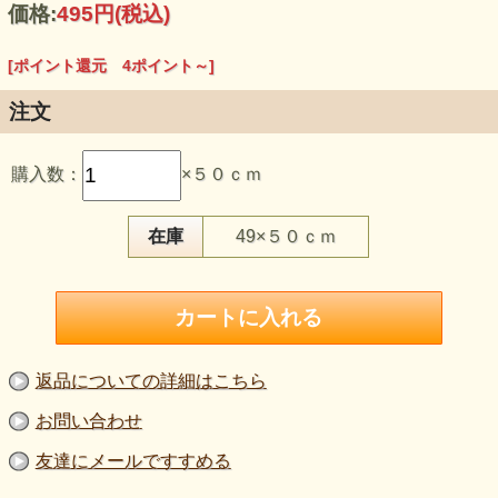
価格:
495円
(税込)
[ポイント還元 4ポイント～]
注文
【品 番】la861
【商品名】メロンメッシュ 黒
購入数：
×５０ｃｍ
【価 格】450円＋消費税（50cm単位）
【素 材】ポリエステル：100％
【生地幅】115cm
【販売単位】50cm単位になります。
在庫
49×５０ｃｍ
【生地の厚さ】やや薄手
【生地の伸び】ヨコにやや伸びる
【ボタンのサイズ】比較用ボタン直径2cm
ランダムに絡み合った糸が、独特の表情を生み出すメロンメ
ッシュ生地。
規則的すぎない網目が特徴で、シンプルな形でも素材そのも
のがデザインとして映える一枚です。
返品についての詳細はこちら
軽やかな透け感のある黒メッシュは、ドルマンシルエットや
お問い合わせ
オーバーサイズトップスの切り替え、
クロップド丈の羽織りや、ワイドシルエット衣装のアクセン
友達にメールですすめる
ト使いにも相性の良い素材感。